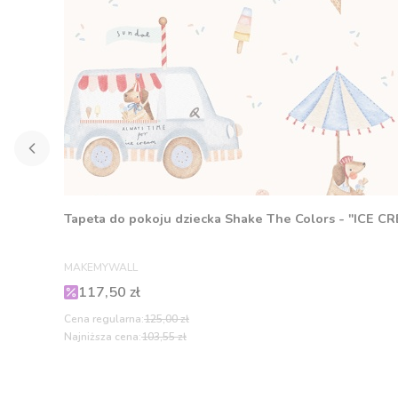
Tapeta do pokoju dziecka Shake The Colors - "ICE C
PRODUCENT
MAKEMYWALL
Cena promocyjna
117,50 zł
Cena regularna:
125,00 zł
Najniższa cena:
103,55 zł