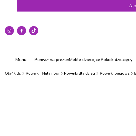
Zap
Menu
Pomysł na prezent
Meble dziecięce
Pokoik dziecięcy
Ola4Kids
Rowerki i Hulajnogi
Rowerki dla dzieci
Rowerki biegowe