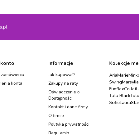
s.pl
 konto
Informacje
Kolekcje me
 zamówienia
Jak kupować?
Aria
Marie
Mink
Swing
Marsylia
ienia konta
Zakupy na raty
Funflex
Collet
L
Oświadczenie o
Tutu Black
Tut
Dostępności
Sofie
Laura
Sta
Kontakt i dane firmy
O firmie
Polityka prywatności
Regulamin