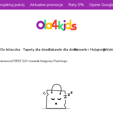
rojektuj pokój
Aktualne promocje
Raty 0%
Opinie Googl
Do łóżeczka
Tapety dla dzieci
Zabawki dla dzieci
Rowerki i Hulajnogi
Wózki 
Banwood FIRST GO! rowerek biegowy Flamingo