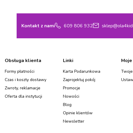
Kontakt z nami
609 806 932
sklep@ola4kid
Linki w stopce
Obsługa klienta
Linki
Moje
Formy płatności
Karta Podarunkowa
Twoje
Czas i koszty dostawy
Zaprojektuj pokój
Ustaw
Zwroty, reklamacje
Promocje
Oferta dla instytucji
Nowości
Blog
Opinie klientów
Newsletter