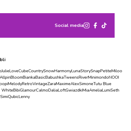
Social media
bli
o
Julie
Love
Cube
Country
Snow
Harmony
Luna
Story
Snap
Petite
Miloo
Allpin
Bloom
Bianka
Basic
Babushka
Tweens
River
Minimondo
NOOI
oopi
Melody
Retro
Vintage
Zara
Maxime
Alex
Simone
Tutu Blue
u White
Bibi
Glamour
Calmo
Dalia
Loft
Gwiazdki
Mia
Amelia
Lumi
Seth
r
Simi
Qubic
Lenny