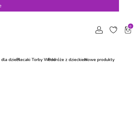
e
Produ
dla dzieci
Plecaki Torby Worki
Podróże z dzieckiem
Nowe produkty