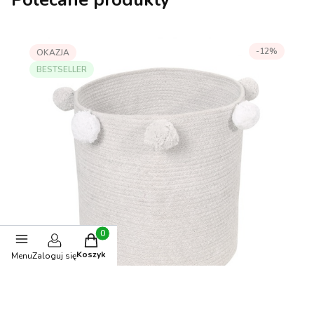
-12%
OKAZJA
BESTSELLER
Produkty w koszyku: 0. Zobacz szczegóły
Koszyk
Menu
Zaloguj się