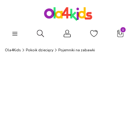
Produkty
Otwórz wyszukiwarkę
Ola4Kids
Pokoik dziecięcy
Pojemniki na zabawki