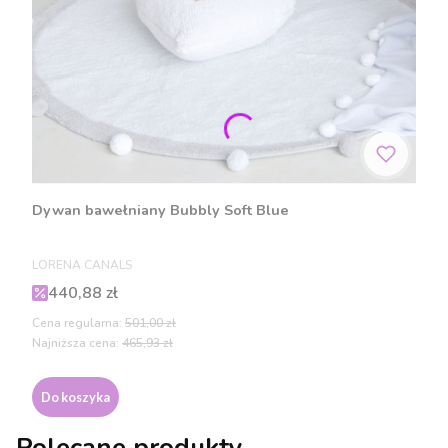
Dywan bawełniany Bubbly Soft Blue
PRODUCENT
LORENA CANALS
Cena promocyjna
440,88 zł
Cena regularna:
501,00 zł
Najniższa cena:
465,93 zł
Do koszyka
Polecane produkty