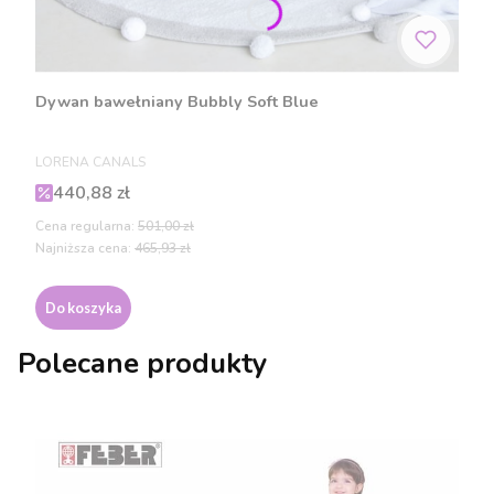
Dywan bawełniany Bubbly Soft Blue
PRODUCENT
LORENA CANALS
Cena promocyjna
440,88 zł
Cena regularna:
501,00 zł
Najniższa cena:
465,93 zł
Do koszyka
Polecane produkty