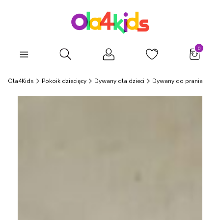
Produkty
Otwórz wyszukiwarkę
Ola4Kids
Pokoik dziecięcy
Dywany dla dzieci
Dywany do prania