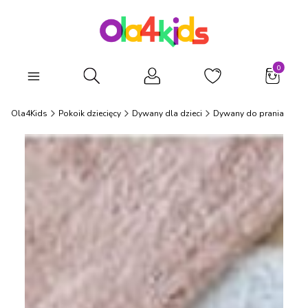
Produkty
Otwórz wyszukiwarkę
Ola4Kids
Pokoik dziecięcy
Dywany dla dzieci
Dywany do prania