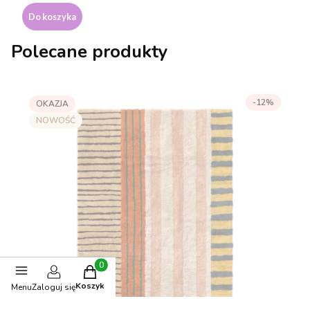
Do koszyka
Polecane produkty
-12%
OKAZJA
NOWOŚĆ
Produkty w koszyku: 0. Zobacz szczegóły
Koszyk
Menu
Zaloguj się