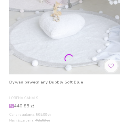
Dywan bawełniany Bubbly Soft Blue
PRODUCENT
LORENA CANALS
Cena promocyjna
440,88 zł
Cena regularna:
501,00 zł
Najniższa cena:
465,93 zł