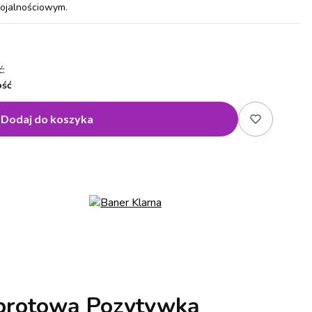
lojalnościowym.
:
ość
Dodaj do koszyka
Obrotową Pozytywką