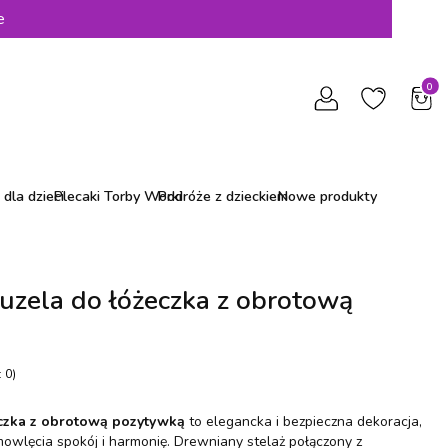
e
Produ
dla dzieci
Plecaki Torby Worki
Podróże z dzieckiem
Nowe produkty
uzela do łóżeczka z obrotową
 0)
czka z obrotową pozytywką
to elegancka i bezpieczna dekoracja,
wlęcia spokój i harmonię. Drewniany stelaż połączony z