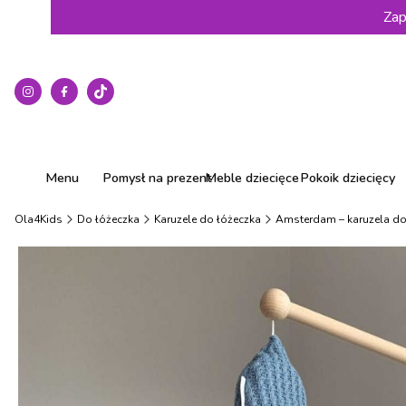
Zap
Menu
Pomysł na prezent
Meble dziecięce
Pokoik dziecięcy
Ola4Kids
Do łóżeczka
Karuzele do łóżeczka
Amsterdam – karuzela do