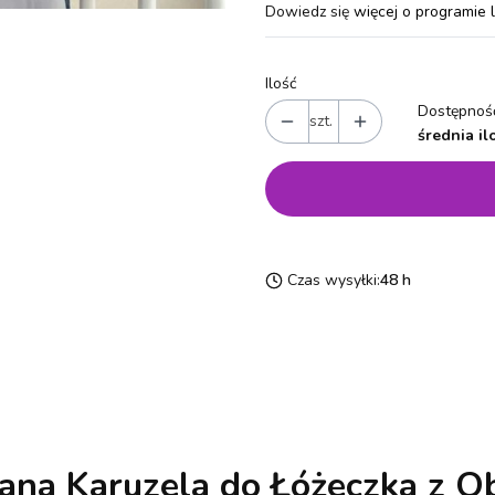
Dowiedz się
więcej o programie 
Ilość
Dostępność
szt.
średnia il
Czas wysyłki:
48 h
na Karuzela do Łóżeczka z 