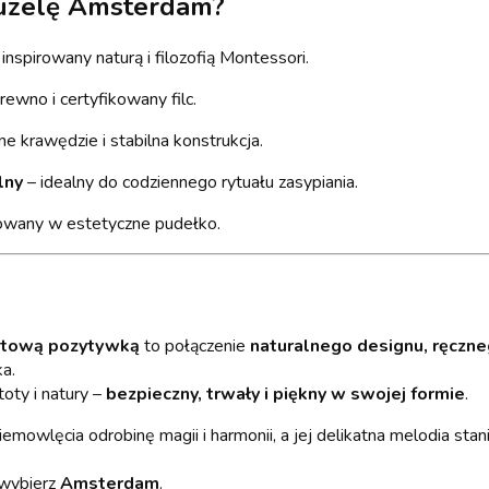
ruzelę Amsterdam?
inspirowany naturą i filozofią Montessori.
rewno i certyfikowany filc.
e krawędzie i stabilna konstrukcja.
lny
– idealny do codziennego rytuału zasypiania.
owany w estetyczne pudełko.
rotową pozytywką
to połączenie
naturalnego designu, ręczne
a.
oty i natury –
bezpieczny, trwały i piękny w swojej formie
.
mowlęcia odrobinę magii i harmonii, a jej delikatna melodia sta
 wybierz
Amsterdam
.