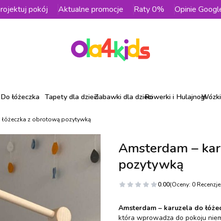
rojektuj pokój
Aktualne promocje
Raty 0%
Opinie Googl
Do łóżeczka
Tapety dla dzieci
Zabawki dla dzieci
Rowerki i Hulajnogi
Wózki 
 łóżeczka z obrotową pozytywką
Amsterdam – kar
pozytywką
0.00
(Oceny: 0 Recenzje:
Amsterdam – karuzela do łóże
która wprowadza do pokoju niemo