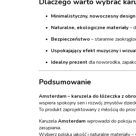
Dlaczego warto wybrać ka
Minimalistyczny, nowoczesny design
Naturalne, ekologiczne materiały
– d
Bezpieczeństwo
– starannie zaokrąglon
Uspokajający efekt muzyczny i wizua
Idealny prezent
dla noworodka, zapak
Podsumowanie
Amsterdam – karuzela do łóżeczka z ob
wspiera spokojny sen i rozwój zmysłów dzieck
To produkt zaprojektowany z miłością do prost
Karuzela
Amsterdam
wprowadzi do pokoju nie
zasypiania.
Wybierz polską jakość i naturalne materiały –