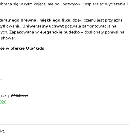
braca się w rytm kojącej melodii pozytywki, wspierając wyciszenie i
turalnego drewna
i
miękkiego filcu
, dzięki czemu jest przyjazna
żytkowaniu.
Uniwersalny uchwyt
pozwala zamontować ją na
owych. Zapakowana w
eleganckie pudełko
– doskonały pomysł na
 shower.
le w ofercie Ola4kids
niżką:
246,05 zł
2026
pkt
.