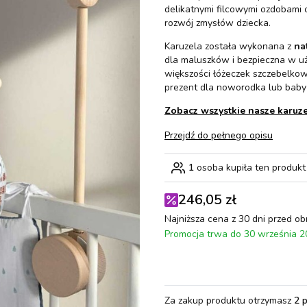
delikatnymi filcowymi ozdobami o
rozwój zmysłów dziecka.
Karuzela została wykonana z
na
dla maluszków i bezpieczna w u
większości łóżeczek szczebelk
prezent dla noworodka lub baby
Zobacz wszystkie nasze karuze
Przejdź do pełnego opisu
1
osoba kupiła ten produkt
246,05 zł
Najniższa cena z 30 dni przed ob
Promocja trwa do 30 września 
Za zakup produktu otrzymasz
2 