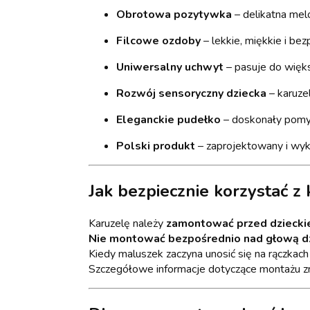
Obrotowa pozytywka
– delikatna mel
Filcowe ozdoby
– lekkie, miękkie i be
Uniwersalny uchwyt
– pasuje do więk
Rozwój sensoryczny dziecka
– karuzel
Eleganckie pudełko
– doskonały pomys
Polski produkt
– zaprojektowany i wyko
Jak bezpiecznie korzystać z
Karuzelę należy
zamontować przed dzieck
Nie montować bezpośrednio nad głową dz
Kiedy maluszek zaczyna unosić się na rączkac
Szczegółowe informacje dotyczące montażu zna