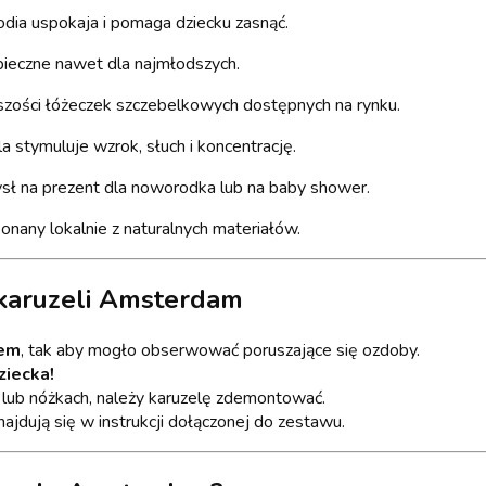
odia uspokaja i pomaga dziecku zasnąć.
zpieczne nawet dla najmłodszych.
szości łóżeczek szczebelkowych dostępnych na rynku.
a stymuluje wzrok, słuch i koncentrację.
ł na prezent dla noworodka lub na baby shower.
nany lokalnie z naturalnych materiałów.
 karuzeli Amsterdam
iem
, tak aby mogło obserwować poruszające się ozdoby.
iecka!
h lub nóżkach, należy karuzelę zdemontować.
jdują się w instrukcji dołączonej do zestawu.