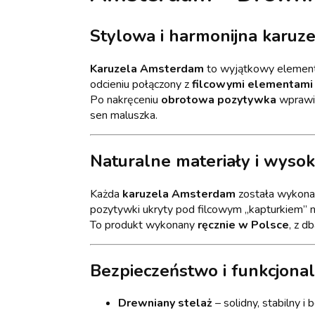
Stylowa i harmonijna karuze
Karuzela Amsterdam
to wyjątkowy element 
odcieniu połączony z
filcowymi elementami
Po nakręceniu
obrotowa pozytywka
wprawia
sen maluszka.
Naturalne materiały i wyso
Każda
karuzela Amsterdam
została wykona
pozytywki ukryty pod filcowym „kapturkiem” ni
To produkt wykonany
ręcznie w Polsce
, z d
Bezpieczeństwo i funkcjona
Drewniany stelaż
– solidny, stabilny i