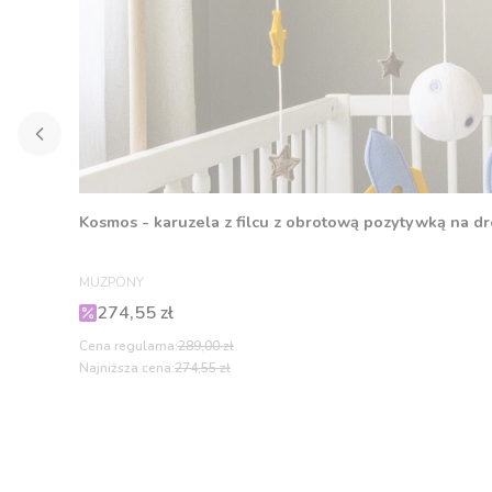
Kosmos - karuzela z filcu z obrotową pozytywką na d
PRODUCENT
MUZPONY
Cena promocyjna
274,55 zł
Cena regularna:
289,00 zł
Najniższa cena:
274,55 zł