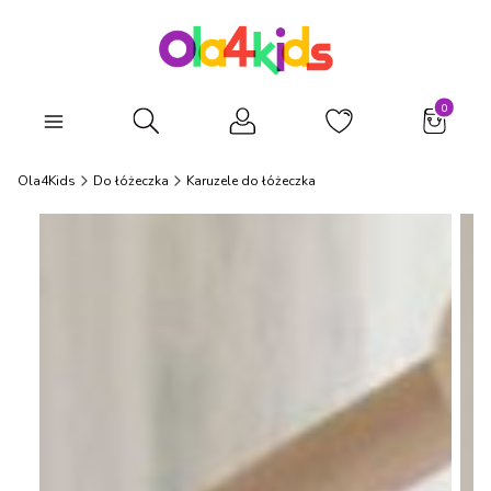
Produkty
Otwórz wyszukiwarkę
Ola4Kids
Do łóżeczka
Karuzele do łóżeczka