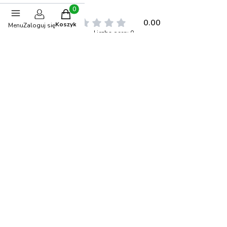
Produkty w koszyku: 0. Zobacz szczegóły
0.00
Koszyk
Menu
Zaloguj się
Liczba ocen: 0
Oceń i opisz
Stwórz stylizację
-5%
OKAZJA
BESTSELLER