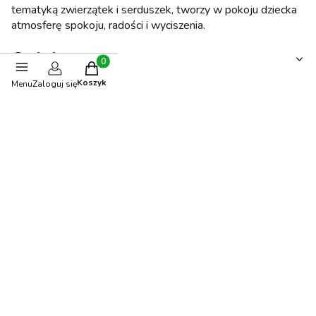
tematyką zwierzątek i serduszek, tworzy w pokoju dziecka
atmosferę spokoju, radości i wyciszenia.
Opinie
Produkty w koszyku: 0. Zobacz szczegóły
Koszyk
Menu
Zaloguj się
0.00
Liczba ocen: 0
Oceń i opisz
Stwórz stylizację
-5%
OKAZJA
BESTSELLER