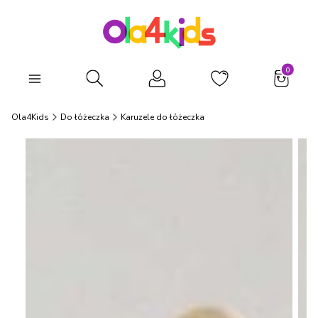
Produkty
Otwórz wyszukiwarkę
Ola4Kids
Do łóżeczka
Karuzele do łóżeczka