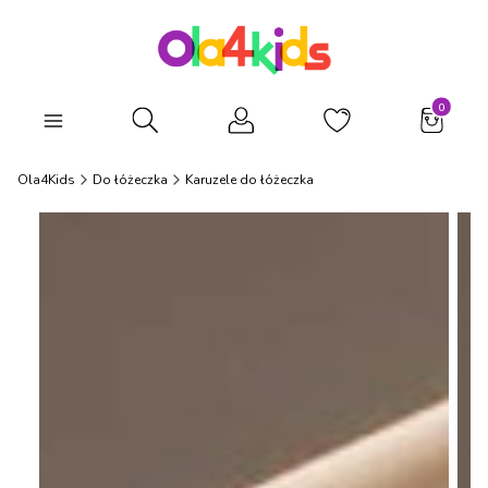
Produkty
Otwórz wyszukiwarkę
Ola4Kids
Do łóżeczka
Karuzele do łóżeczka