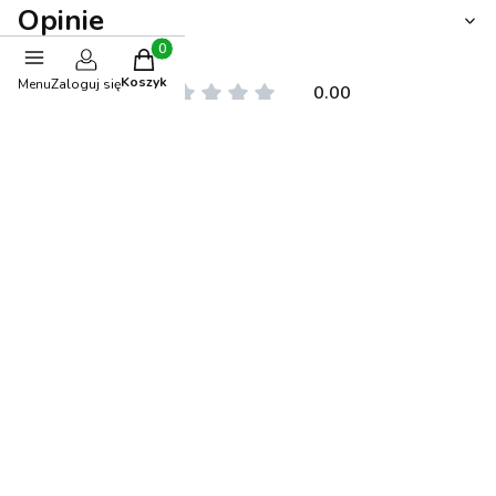
Opinie
Produkty w koszyku: 0. Zobacz szczegóły
Koszyk
Menu
Zaloguj się
0.00
Liczba ocen: 0
Oceń i opisz
Stwórz stylizację
-5%
OKAZJA
BESTSELLER