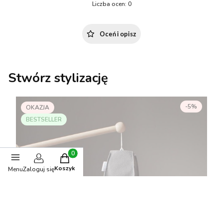
Liczba ocen: 0
Oceń i opisz
Stwórz stylizację
-5%
OKAZJA
BESTSELLER
Produkty w koszyku: 0. Zobacz szczegóły
Koszyk
Menu
Zaloguj się