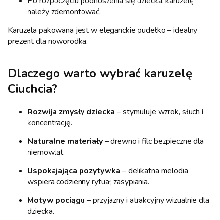
Po rozpoczęciu podnoszenia się dziecka, karuzelę
należy zdemontować.
Karuzela pakowana jest w eleganckie pudełko – idealny
prezent dla noworodka.
Dlaczego warto wybrać karuzelę
Ciuchcia?
Rozwija zmysły dziecka
– stymuluje wzrok, słuch i
koncentrację.
Naturalne materiały
– drewno i filc bezpieczne dla
niemowląt.
Uspokajająca pozytywka
– delikatna melodia
wspiera codzienny rytuał zasypiania.
Motyw pociągu
– przyjazny i atrakcyjny wizualnie dla
dziecka.