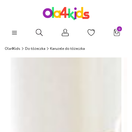
Produkty
Otwórz wyszukiwarkę
Ola4Kids
Do łóżeczka
Karuzele do łóżeczka