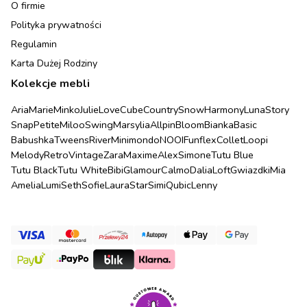
O firmie
Polityka prywatności
Regulamin
Karta Dużej Rodziny
Kolekcje mebli
Aria
Marie
Minko
Julie
Love
Cube
Country
Snow
Harmony
Luna
Story
Snap
Petite
Miloo
Swing
Marsylia
Allpin
Bloom
Bianka
Basic
Babushka
Tweens
River
Minimondo
NOOI
Funflex
Collet
Loopi
Melody
Retro
Vintage
Zara
Maxime
Alex
Simone
Tutu Blue
Tutu Black
Tutu White
Bibi
Glamour
Calmo
Dalia
Loft
Gwiazdki
Mia
Amelia
Lumi
Seth
Sofie
Laura
Star
Simi
Qubic
Lenny