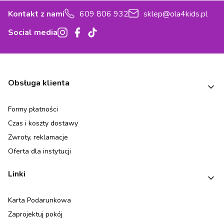
Kontakt z nami
609 806 932
sklep@ola4kids.pl
Social media
Linki w stopce
Obsługa klienta
Formy płatności
Czas i koszty dostawy
Zwroty, reklamacje
Oferta dla instytucji
Linki
Karta Podarunkowa
Zaprojektuj pokój