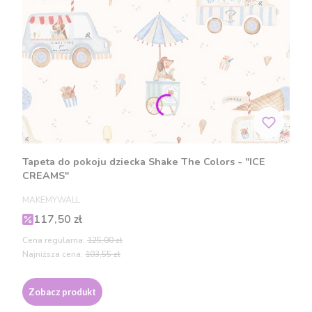
Tapeta do pokoju dziecka Shake The Colors - "ICE
CREAMS"
PRODUCENT
MAKEMYWALL
Cena promocyjna
117,50 zł
Cena regularna:
125,00 zł
Najniższa cena:
103,55 zł
Zobacz produkt