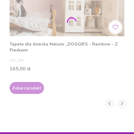
Tapeta dla dziecka Malumi _DOGGIES - Rainbow - Z
Pieskami
PRODUCENT
MALUMI
Cena
165,00 zł
Zobacz produkt