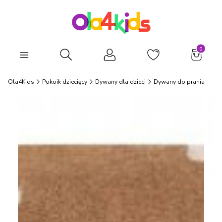
Produkty
Otwórz wyszukiwarkę
Ola4Kids
Pokoik dziecięcy
Dywany dla dzieci
Dywany do prania