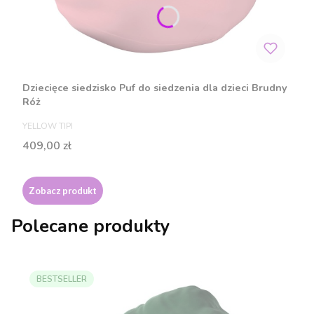
Dziecięce siedzisko Puf do siedzenia dla dzieci Brudny
Róż
PRODUCENT
YELLOW TIPI
Cena
409,00 zł
Zobacz produkt
Polecane produkty
BESTSELLER