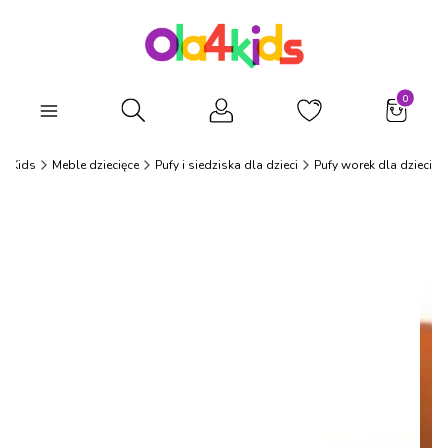
Produkty
Otwórz wyszukiwarkę
a4Kids
Meble dziecięce
Pufy i siedziska dla dzieci
Pufy worek dla dzieci