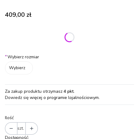
Cena
409,00 zł
Wybierz wariant produktu:
Poszczególne warianty mogą różnić się ceną
*
Wybierz rozmiar
Wybierz
Za zakup produktu otrzymasz
4 pkt
.
Dowiedz się
więcej o programie lojalnościowym.
Ilość
szt.
Dostępność: