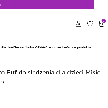
e
Produ
dla dzieci
Plecaki Torby Worki
Podróże z dzieckiem
Nowe produkty
ko Puf do siedzenia dla dzieci Misie
 1)