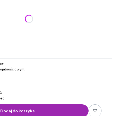
ić się ceną
pkt
.
lojalnościowym.
:
ość
Dodaj do koszyka