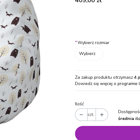
409,00 zł
Wybierz wariant produktu:
Poszczególne warianty mogą różn
*
Wybierz rozmiar
Wybierz
Za zakup produktu otrzymasz
4 
Dowiedz się
więcej o programie 
Ilość
Dostępność
szt.
średnia il