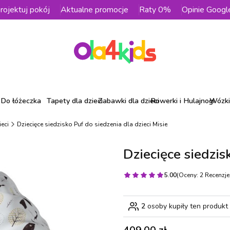
rojektuj pokój
Aktualne promocje
Raty 0%
Opinie Googl
Do łóżeczka
Tapety dla dzieci
Zabawki dla dzieci
Rowerki i Hulajnogi
Wózki 
ieci
Dziecięce siedzisko Puf do siedzenia dla dzieci Misie
Dziecięce siedzis
5.00
(Oceny: 2 Recenzje:
2
osoby kupiły ten produkt
Cena