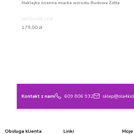
Naklejka ścienna miarka wzrostu Budowa Żółta
PRODUCENT
PASTELOWE LOVE
Cena
179,00 zł
Kontakt z nami
609 806 932
sklep@ola4kid
Linki w stopce
Obsługa klienta
Linki
Moje