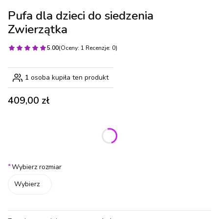
Pufa dla dzieci do siedzenia
Zwierzątka
5.00
(Oceny: 1 Recenzje: 0)
1
osoba kupiła ten produkt
Cena
409,00 zł
Wybierz wariant produktu:
Poszczególne warianty mogą różnić się ceną
*
Wybierz rozmiar
Wybierz