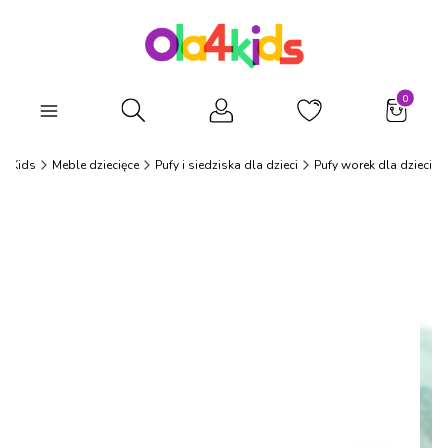
Produkty
Otwórz wyszukiwarkę
a4Kids
Meble dziecięce
Pufy i siedziska dla dzieci
Pufy worek dla dzieci