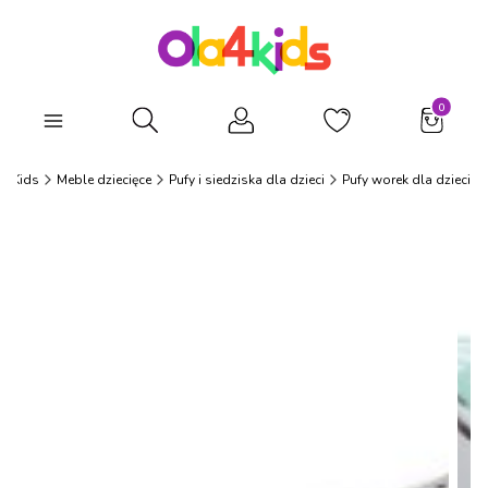
Produkty
Otwórz wyszukiwarkę
a4Kids
Meble dziecięce
Pufy i siedziska dla dzieci
Pufy worek dla dzieci