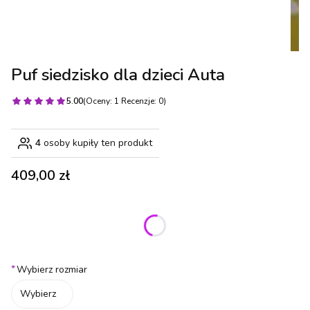
Puf siedzisko dla dzieci Auta
5.00
(Oceny: 1 Recenzje: 0)
4
osoby kupiły ten produkt
Cena
409,00 zł
Wybierz wariant produktu:
Poszczególne warianty mogą różnić się ceną
*
Wybierz rozmiar
Wybierz