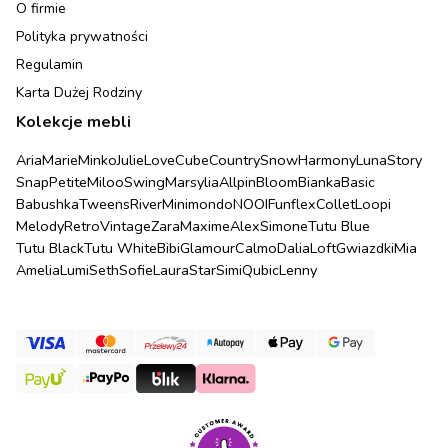
O firmie
Polityka prywatności
Regulamin
Karta Dużej Rodziny
Kolekcje mebli
Aria
Marie
Minko
Julie
Love
Cube
Country
Snow
Harmony
Luna
Story
Snap
Petite
Miloo
Swing
Marsylia
Allpin
Bloom
Bianka
Basic
Babushka
Tweens
River
Minimondo
NOOI
Funflex
Collet
Loopi
Melody
Retro
Vintage
Zara
Maxime
Alex
Simone
Tutu Blue
Tutu Black
Tutu White
Bibi
Glamour
Calmo
Dalia
Loft
Gwiazdki
Mia
Amelia
Lumi
Seth
Sofie
Laura
Star
Simi
Qubic
Lenny