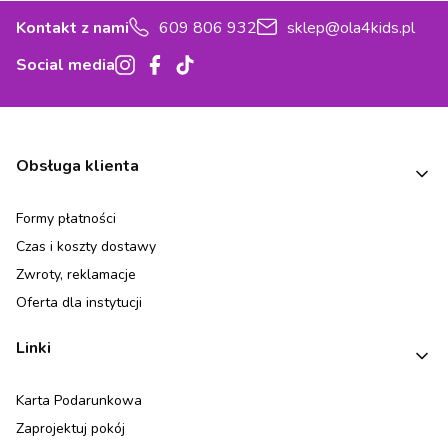
Kontakt z nami
609 806 932
sklep@ola4kids.pl
Social media
Linki w stopce
Obsługa klienta
Formy płatności
Czas i koszty dostawy
Zwroty, reklamacje
Oferta dla instytucji
Linki
Karta Podarunkowa
Zaprojektuj pokój