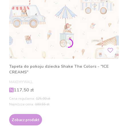
Tapeta do pokoju dziecka Shake The Colors - "ICE
CREAMS"
PRODUCENT
MAKEMYWALL
Cena promocyjna
117,50 zł
Cena regularna:
125,00 zł
Najniższa cena:
103,55 zł
Zobacz produkt