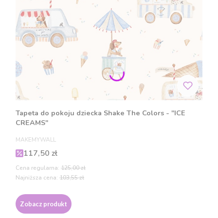
Tapeta do pokoju dziecka Shake The Colors - "ICE
CREAMS"
PRODUCENT
MAKEMYWALL
Cena promocyjna
117,50 zł
Cena regularna:
125,00 zł
Najniższa cena:
103,55 zł
Zobacz produkt