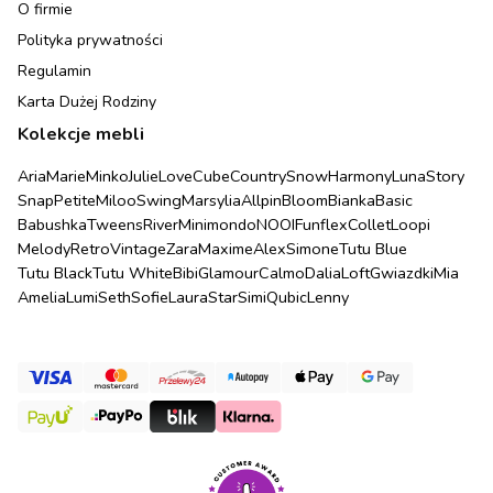
O firmie
Polityka prywatności
Regulamin
Karta Dużej Rodziny
Kolekcje mebli
Aria
Marie
Minko
Julie
Love
Cube
Country
Snow
Harmony
Luna
Story
Snap
Petite
Miloo
Swing
Marsylia
Allpin
Bloom
Bianka
Basic
Babushka
Tweens
River
Minimondo
NOOI
Funflex
Collet
Loopi
Melody
Retro
Vintage
Zara
Maxime
Alex
Simone
Tutu Blue
Tutu Black
Tutu White
Bibi
Glamour
Calmo
Dalia
Loft
Gwiazdki
Mia
Amelia
Lumi
Seth
Sofie
Laura
Star
Simi
Qubic
Lenny