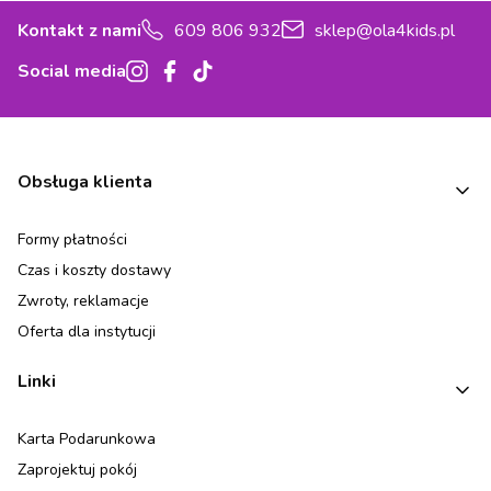
Kontakt z nami
609 806 932
sklep@ola4kids.pl
Social media
Linki w stopce
Obsługa klienta
Formy płatności
Czas i koszty dostawy
Zwroty, reklamacje
Oferta dla instytucji
Linki
Karta Podarunkowa
Zaprojektuj pokój