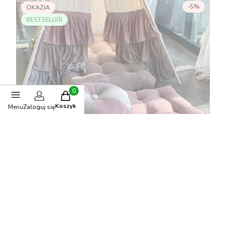
-5%
OKAZJA
BESTSELLER
Produkty w koszyku: 0. Zobacz szczegóły
Koszyk
Menu
Zaloguj się