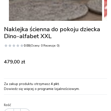
Naklejka ścienna do pokoju dziecka
Dino-alfabet XXL
0.00
(Oceny: 0 Recenzje: 0)
Cena
479,00 zł
Za zakup produktu otrzymasz
4 pkt
.
Dowiedz się
więcej o programie lojalnościowym.
Ilość