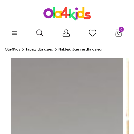
Produkty
Otwórz wyszukiwarkę
Ola4Kids
Tapety dla dzieci
Naklejki ścienne dla dzieci