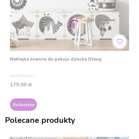
Naklejka ścienna do pokoju dziecka Dźwig
PRODUCENT
MAKEMYWALL
Cena
179,00 zł
Do koszyka
Polecane produkty