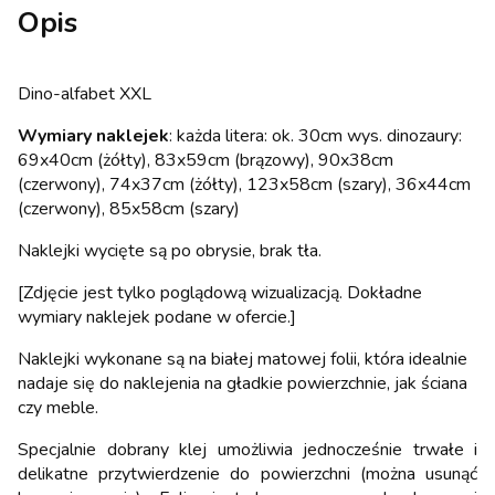
Opis
Dino-alfabet XXL
Wymiary naklejek
: każda litera: ok. 30cm wys. dinozaury:
69x40cm (żółty), 83x59cm (brązowy), 90x38cm
(czerwony), 74x37cm (żółty), 123x58cm (szary), 36x44cm
(czerwony), 85x58cm (szary)
Naklejki wycięte są po obrysie, brak tła.
[Zdjęcie jest tylko poglądową wizualizacją. Dokładne
wymiary naklejek podane w ofercie.]
Naklejki wykonane są na białej matowej folii, która idealnie
nadaje się do naklejenia na gładkie powierzchnie, jak ściana
czy meble.
Specjalnie dobrany klej umożliwia jednocześnie trwałe i
delikatne przytwierdzenie do powierzchni (można usunąć