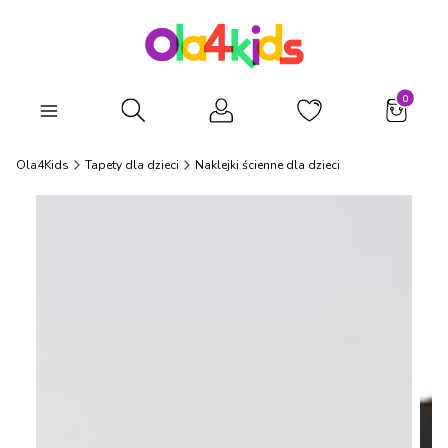
Produkty
Otwórz wyszukiwarkę
Ola4Kids
Tapety dla dzieci
Naklejki ścienne dla dzieci