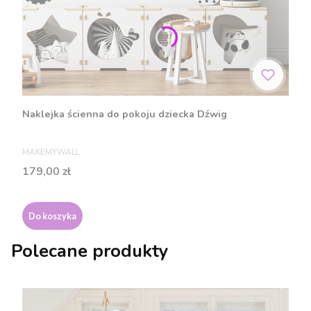
Naklejka ścienna do pokoju dziecka Dźwig
PRODUCENT
MAKEMYWALL
Cena
179,00 zł
Do koszyka
Polecane produkty