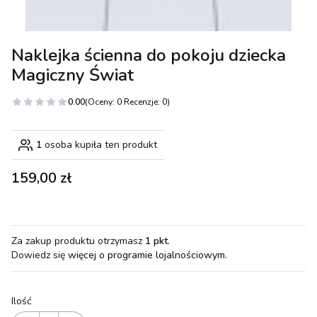
Naklejka ścienna do pokoju dziecka
Magiczny Świat
0.00
(Oceny: 0 Recenzje: 0)
1
osoba kupiła ten produkt
Cena
159,00 zł
Za zakup produktu otrzymasz
1 pkt
.
Dowiedz się
więcej o programie lojalnościowym.
Ilość