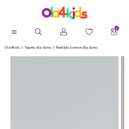
Produkty
Otwórz wyszukiwarkę
Ola4Kids
Tapety dla dzieci
Naklejki ścienne dla dzieci