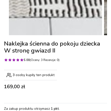
Naklejka ścienna do pokoju dziecka
W stronę gwiazd II
5.00
(Oceny: 3 Recenzje: 0)
3
osoby kupiły ten produkt
Cena
169,00 zł
Za zakup produktu otrzymasz
1 pkt
.