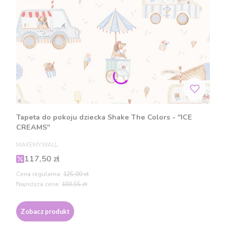
Tapeta do pokoju dziecka Shake The Colors - "ICE
CREAMS"
PRODUCENT
MAKEMYWALL
Cena promocyjna
117,50 zł
Cena regularna:
125,00 zł
Najniższa cena:
103,55 zł
Zobacz produkt