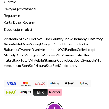
O firmie
Polityka prywatności
Regulamin
Karta Dużej Rodziny
Kolekcje mebli
Aria
Marie
Minko
Julie
Love
Cube
Country
Snow
Harmony
Luna
Story
Snap
Petite
Miloo
Swing
Marsylia
Allpin
Bloom
Bianka
Basic
Babushka
Tweens
River
Minimondo
NOOI
Funflex
Collet
Loopi
Melody
Retro
Vintage
Zara
Maxime
Alex
Simone
Tutu Blue
Tutu Black
Tutu White
Bibi
Glamour
Calmo
Dalia
Loft
Gwiazdki
Mia
Amelia
Lumi
Seth
Sofie
Laura
Star
Simi
Qubic
Lenny