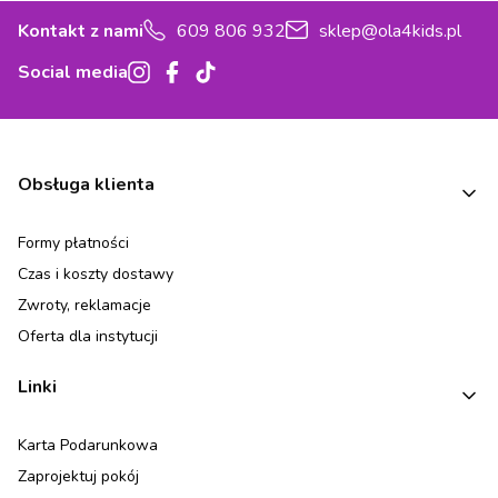
Kontakt z nami
609 806 932
sklep@ola4kids.pl
Social media
Linki w stopce
Obsługa klienta
Formy płatności
Czas i koszty dostawy
Zwroty, reklamacje
Oferta dla instytucji
Linki
Karta Podarunkowa
Zaprojektuj pokój