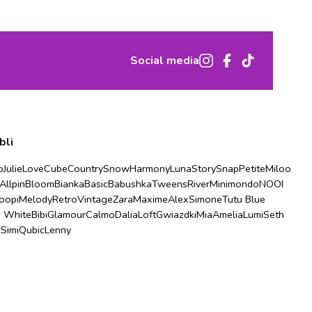
Social media
bli
o
Julie
Love
Cube
Country
Snow
Harmony
Luna
Story
Snap
Petite
Miloo
Allpin
Bloom
Bianka
Basic
Babushka
Tweens
River
Minimondo
NOOI
oopi
Melody
Retro
Vintage
Zara
Maxime
Alex
Simone
Tutu Blue
u White
Bibi
Glamour
Calmo
Dalia
Loft
Gwiazdki
Mia
Amelia
Lumi
Seth
r
Simi
Qubic
Lenny