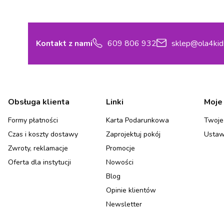
Kontakt z nami
609 806 932
sklep@ola4kid
Linki w stopce
Obsługa klienta
Linki
Moje
Formy płatności
Karta Podarunkowa
Twoje
Czas i koszty dostawy
Zaprojektuj pokój
Ustaw
Zwroty, reklamacje
Promocje
Oferta dla instytucji
Nowości
Blog
Opinie klientów
Newsletter