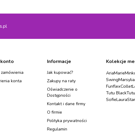
s.pl
 konto
Informacje
Kolekcje me
 zamówienia
Jak kupować?
Aria
Marie
Mink
Swing
Marsylia
ienia konta
Zakupy na raty
Funflex
Collet
L
Oświadczenie o
Tutu Black
Tut
Dostępności
Sofie
Laura
Sta
Kontakt i dane firmy
O firmie
Polityka prywatności
Regulamin