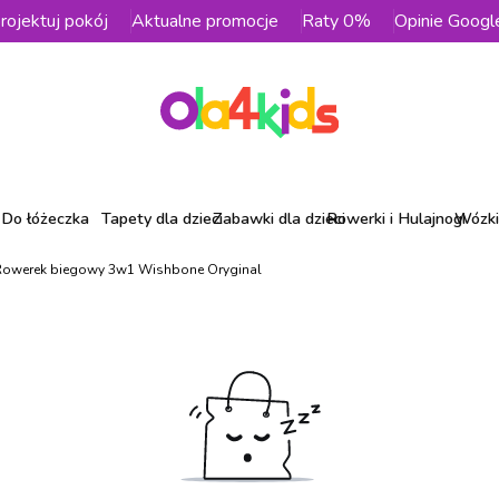
rojektuj pokój
Aktualne promocje
Raty 0%
Opinie Googl
Do łóżeczka
Tapety dla dzieci
Zabawki dla dzieci
Rowerki i Hulajnogi
Wózki 
Rowerek biegowy 3w1 Wishbone Oryginal