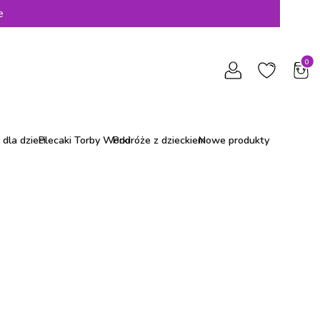
e
Produ
dla dzieci
Plecaki Torby Worki
Podróże z dzieckiem
Nowe produkty