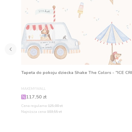
Tapeta do pokoju dziecka Shake The Colors - "ICE C
PRODUCENT
MAKEMYWALL
Cena promocyjna
117,50 zł
Cena regularna:
125,00 zł
Najniższa cena:
103,55 zł