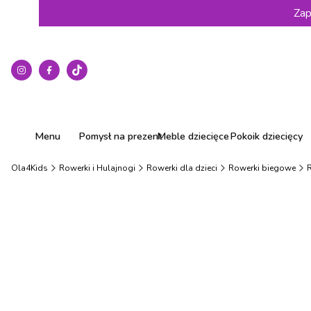
Zap
Menu
Pomysł na prezent
Meble dziecięce
Pokoik dziecięcy
Ola4Kids
Rowerki i Hulajnogi
Rowerki dla dzieci
Rowerki biegowe