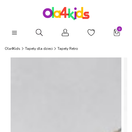
Produkty
Otwórz wyszukiwarkę
Ola4Kids
Tapety dla dzieci
Tapety Retro