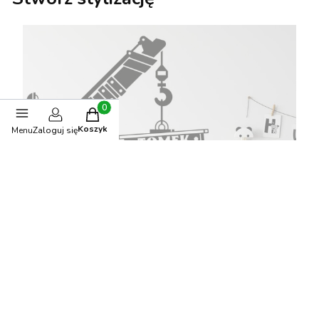
Produkty w koszyku: 0. Zobacz szczegóły
Koszyk
Menu
Zaloguj się