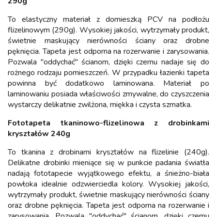
290g
To elastyczny materiał z domieszką PCV na podłożu
flizelinowym (290g). Wysokiej jakości, wytrzymały produkt,
świetnie maskujący nierówności ściany oraz drobne
pęknięcia. Tapeta jest odporna na rozerwanie i zarysowania.
Pozwala "oddychać" ścianom, dzięki czemu nadaje się do
rożnego rodzaju pomieszczeń. W przypadku łazienki tapeta
powinna być dodatkowo laminowana. Materiał po
laminowaniu posiada właściwości zmywalne, do czyszczenia
wystarczy delikatnie zwilżona, miękka i czysta szmatka.
Fototapeta tkaninowo-flizelinowa z drobinkami
kryształów 240g
To tkanina z drobinami kryształów na flizelinie (240g).
Delikatne drobinki mieniące się w punkcie padania światła
nadają fototapecie wyjątkowego efektu, a śnieżno-biała
powłoka idealnie odzwierciedla kolory. Wysokiej jakości,
wytrzymały produkt, świetnie maskujący nierówności ściany
oraz drobne pęknięcia. Tapeta jest odporna na rozerwanie i
zarysowania. Pozwala "oddychać" ścianom, dzięki czemu