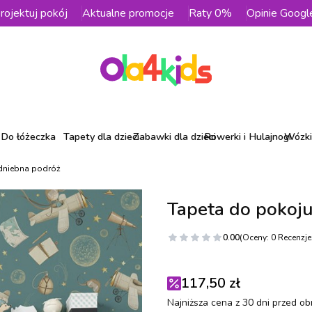
rojektuj pokój
Aktualne promocje
Raty 0%
Opinie Googl
Do łóżeczka
Tapety dla dzieci
Zabawki dla dzieci
Rowerki i Hulajnogi
Wózki 
odniebna podróż
Tapeta do pokoju
0.00
(Oceny: 0 Recenzje:
117,50 zł
Najniższa cena z 30 dni przed ob