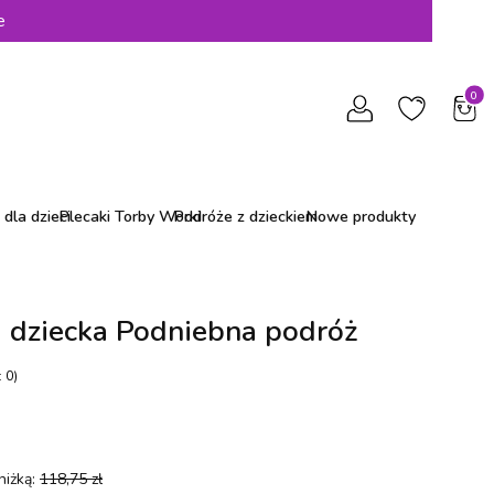
e
Produ
dla dzieci
Plecaki Torby Worki
Podróże z dzieckiem
Nowe produkty
 dziecka Podniebna podróż
 0)
niżką:
118,75 zł