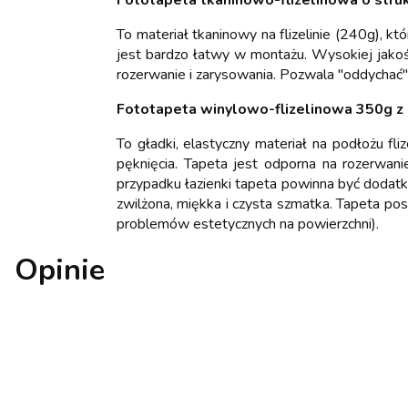
Fototapeta tkaninowo-flizelinowa o stru
To materiał tkaninowy na flizelinie (240g), kt
jest bardzo łatwy w montażu. Wysokiej jakośc
rozerwanie i zarysowania. Pozwala "oddychać"
Fototapeta winylowo-flizelinowa 350g 
To gładki, elastyczny materiał na podłożu fl
pęknięcia. Tapeta jest odporna na rozerwan
przypadku łazienki tapeta powinna być dodat
zwilżona, miękka i czysta szmatka. Tapeta po
problemów estetycznych na powierzchni).
Opinie