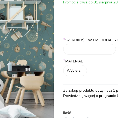
Promocja trwa do 31 sierpnia 2
Wybierz wariant produktu:
Poszczególne warianty mogą różn
*
SZEROKOŚĆ W CM (DODAJ 5 
*
MATERIAŁ
Wybierz
Za zakup produktu otrzymasz
1 
Dowiedz się
więcej o programie 
Ilość