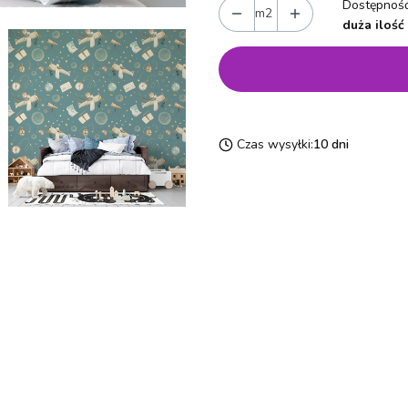
Dostępność
m2
duża ilość
Czas wysyłki:
10 dni