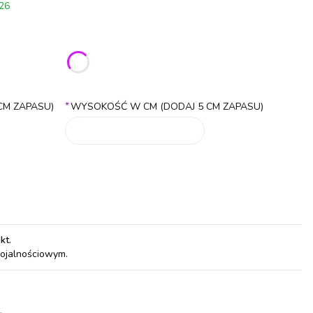
026
ić się ceną
*
CM ZAPASU)
WYSOKOŚĆ W CM (DODAJ 5 CM ZAPASU)
pkt
.
lojalnościowym.