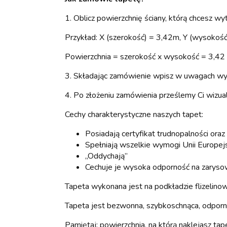
1. Oblicz powierzchnię ściany, którą chcesz w
Przykład: X (szerokość) = 3,42m, Y (wysokoś
Powierzchnia = szerokość x wysokość = 3,4
3. Składając zamówienie wpisz w uwagach wymi
4. Po złożeniu zamówienia prześlemy Ci wizua
Cechy charakterystyczne naszych tapet:
Posiadają certyfikat trudnopalności oraz
Spełniają wszelkie wymogi Unii Europej
„Oddychają”
Cechuje je wysoka odporność na zaryso
Tapeta wykonana jest na podkładzie flizelinow
Tapeta jest bezwonna, szybkoschnąca, odporna 
Pamiętaj: powierzchnia, na którą naklejasz ta