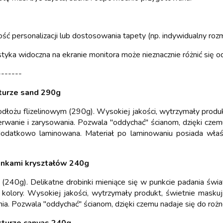
ść personalizacji lub dostosowania tapety (np. indywidualny rozmi
yka widoczna na ekranie monitora może nieznacznie różnić się 
-------
turze sand 290g
dłożu flizelinowym (290g). Wysokiej jakości, wytrzymały produk
erwanie i zarysowania. Pozwala "oddychać" ścianom, dzięki cze
odatkowo laminowana. Materiał po laminowaniu posiada właś
inkami kryształów 240g
ie (240g). Delikatne drobinki mieniące się w punkcie padania św
 kolory. Wysokiej jakości, wytrzymały produkt, świetnie maskuj
nia. Pozwala "oddychać" ścianom, dzięki czemu nadaje się do roż