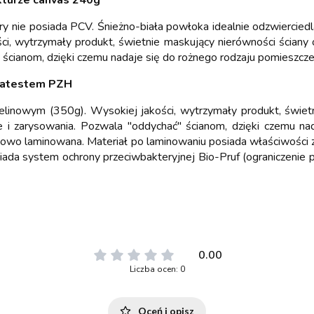
kturze canvas 240g
óry nie posiada PCV. Śnieżno-biała powłoka idealnie odzwierciedla 
i, wytrzymały produkt, świetnie maskujący nierówności ściany 
 ścianom, dzięki czemu nadaje się do rożnego rodzaju pomieszcz
z atestem PZH
izelinowym (350g). Wysokiej jakości, wytrzymały produkt, świe
ie i zarysowania. Pozwala "oddychać" ścianom, dzięki czemu n
kowo laminowana. Materiał po laminowaniu posiada właściwości z
siada system ochrony przeciwbakteryjnej Bio-Pruf (ograniczenie
0.00
Liczba ocen: 0
Oceń i opisz