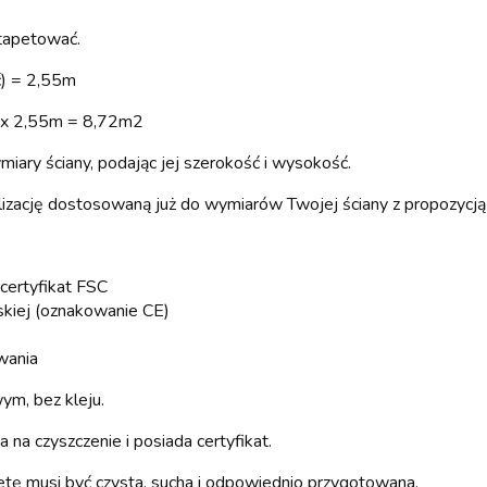
ytapetować.
ć) = 2,55m
2 x 2,55m = 8,72m2
ary ściany, podając jej szerokość i wysokość.
lizację dostosowaną już do wymiarów Twojej ściany z propozycją 
 certyfikat FSC
skiej (oznakowanie CE)
wania
ym, bez kleju.
na czyszczenie i posiada certyfikat.
petę musi być czysta, sucha i odpowiednio przygotowana.