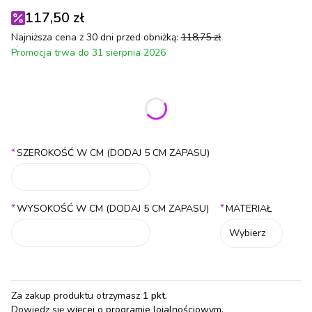
117,50 zł
Najniższa cena z 30 dni przed obniżką:
118,75 zł
Promocja trwa do 31 sierpnia 2026
Wybierz wariant produktu:
Poszczególne warianty mogą różnić się ceną
*
SZEROKOŚĆ W CM (DODAJ 5 CM ZAPASU)
*
*
WYSOKOŚĆ W CM (DODAJ 5 CM ZAPASU)
MATERIAŁ
Wybierz
Za zakup produktu otrzymasz
1 pkt
.
Dowiedz się
więcej o programie lojalnościowym.