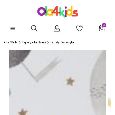
Produkty
Otwórz wyszukiwarkę
Ola4Kids
Tapety dla dzieci
Tapety Zwierzęta