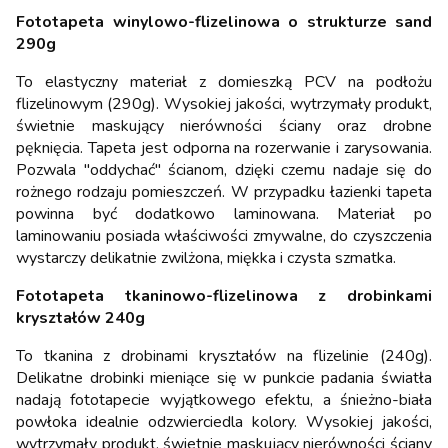
Fototapeta winylowo-flizelinowa o strukturze sand
290g
To elastyczny materiał z domieszką PCV na podłożu
flizelinowym (290g). Wysokiej jakości, wytrzymały produkt,
świetnie maskujący nierówności ściany oraz drobne
pęknięcia. Tapeta jest odporna na rozerwanie i zarysowania.
Pozwala "oddychać" ścianom, dzięki czemu nadaje się do
rożnego rodzaju pomieszczeń. W przypadku łazienki tapeta
powinna być dodatkowo laminowana. Materiał po
laminowaniu posiada właściwości zmywalne, do czyszczenia
wystarczy delikatnie zwilżona, miękka i czysta szmatka.
Fototapeta tkaninowo-flizelinowa z drobinkami
kryształów 240g
To tkanina z drobinami kryształów na flizelinie (240g).
Delikatne drobinki mieniące się w punkcie padania światła
nadają fototapecie wyjątkowego efektu, a śnieżno-biała
powłoka idealnie odzwierciedla kolory. Wysokiej jakości,
wytrzymały produkt, świetnie maskujący nierówności ściany