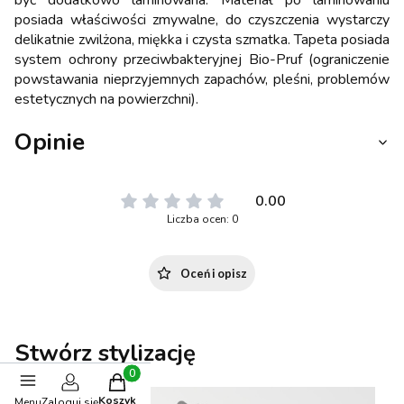
być dodatkowo laminowana. Materiał po laminowaniu
posiada właściwości zmywalne, do czyszczenia wystarczy
delikatnie zwilżona, miękka i czysta szmatka. Tapeta posiada
system ochrony przeciwbakteryjnej Bio-Pruf (ograniczenie
powstawania nieprzyjemnych zapachów, pleśni, problemów
estetycznych na powierzchni).
Opinie
0.00
Liczba ocen: 0
Oceń i opisz
Stwórz stylizację
Produkty w koszyku: 0. Zobacz szczegóły
Koszyk
Menu
Zaloguj się