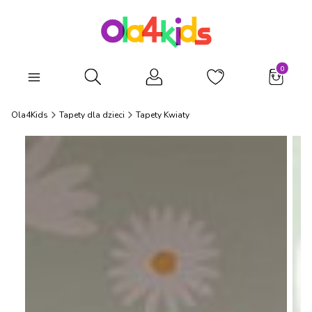
Produkty
Otwórz wyszukiwarkę
Ola4Kids
Tapety dla dzieci
Tapety Kwiaty