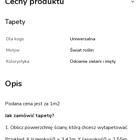
Cechy produktu
Tapety
Dla kogo
Uniwersalna
Motyw
Świat roślin
Kolorystyka
Odcienie zieleni i mięty
Opis
Podana cena jest za 1m2
Jak zamówić tapetę?
1. Oblicz powierzchnię ściany, którą chcesz wytapetować.
Przykład: X (szerokość) = 3,42m, Y (wysokość) = 2,55m