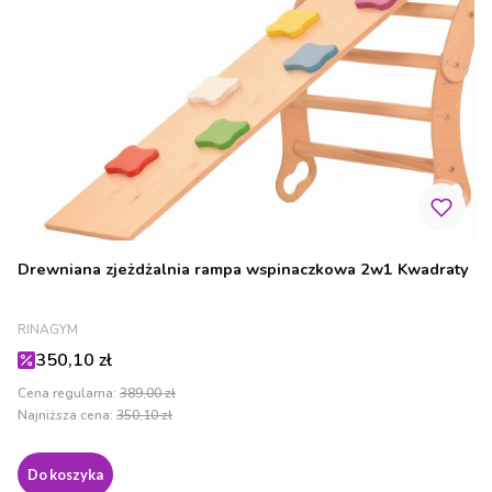
Drewniana zjeżdżalnia rampa wspinaczkowa 2w1 Kwadraty
PRODUCENT
RINAGYM
Cena promocyjna
350,10 zł
Cena regularna:
389,00 zł
Najniższa cena:
350,10 zł
Do koszyka