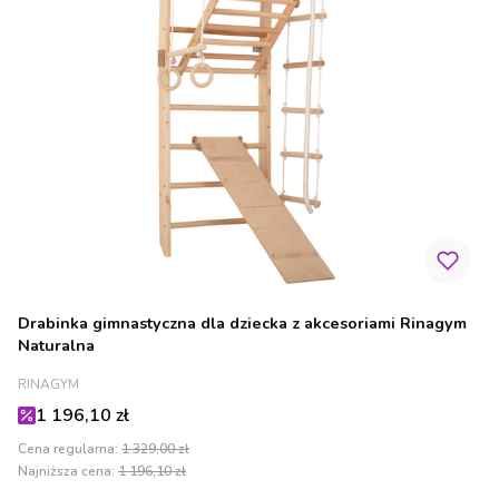
Drabinka gimnastyczna dla dziecka z akcesoriami Rinagym
Naturalna
PRODUCENT
RINAGYM
Cena promocyjna
1 196,10 zł
Cena regularna:
1 329,00 zł
Najniższa cena:
1 196,10 zł