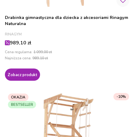
Drabinka gimnastyczna dla dziecka z akcesoriami Rinagym
Naturalna
PRODUCENT
RINAGYM
Cena promocyjna
989,10 zł
Cena regularna:
1 099,00 zł
Najniższa cena:
989,10 zł
Zobacz produkt
-10%
OKAZJA
BESTSELLER