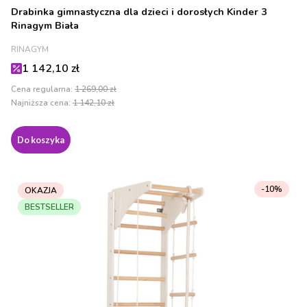
Drabinka gimnastyczna dla dzieci i dorosłych Kinder 3
Rinagym Biała
PRODUCENT
RINAGYM
Cena promocyjna
1 142,10 zł
Cena regularna:
1 269,00 zł
Najniższa cena:
1 142,10 zł
Do koszyka
-10%
OKAZJA
BESTSELLER