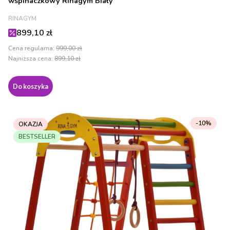
wspinaczkowy Rinagym Biały
PRODUCENT
RINAGYM
Cena promocyjna
899,10 zł
Cena regularna:
999,00 zł
Najniższa cena:
899,10 zł
Do koszyka
-10%
OKAZJA
BESTSELLER