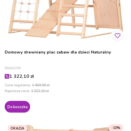
Domowy drewniany plac zabaw dla dzieci Naturalny
PRODUCENT
RINAGYM
Cena promocyjna
1 322,10 zł
Cena regularna:
1 469,00 zł
Najniższa cena:
1 322,10 zł
Do koszyka
-10%
OKAZJA