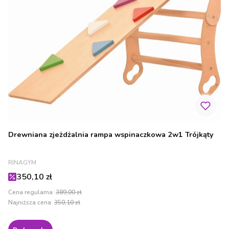
Drewniana zjeżdżalnia rampa wspinaczkowa 2w1 Trójkąty
PRODUCENT
RINAGYM
Cena promocyjna
350,10 zł
Cena regularna:
389,00 zł
Najniższa cena:
350,10 zł