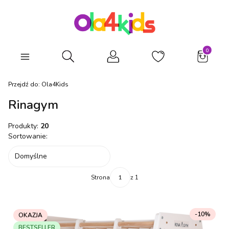
Produkty
Otwórz wyszukiwarkę
Przejdź do:
Ola4Kids
Rinagym
Produkty:
20
Lista produktów
Sortowanie:
Domyślne
Strona
z 1
-10%
OKAZJA
BESTSELLER