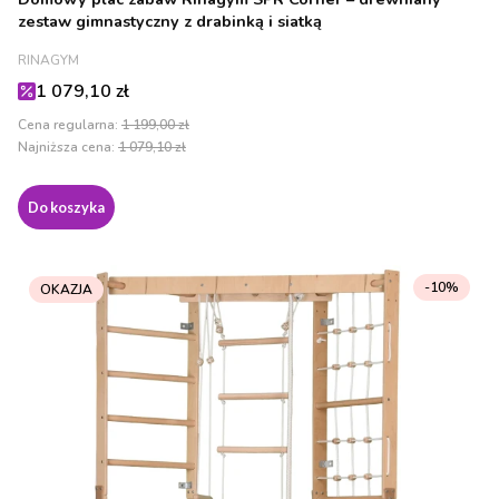
zestaw gimnastyczny z drabinką i siatką
PRODUCENT
RINAGYM
Cena promocyjna
1 079,10 zł
Cena regularna:
1 199,00 zł
Najniższa cena:
1 079,10 zł
Do koszyka
-10%
OKAZJA