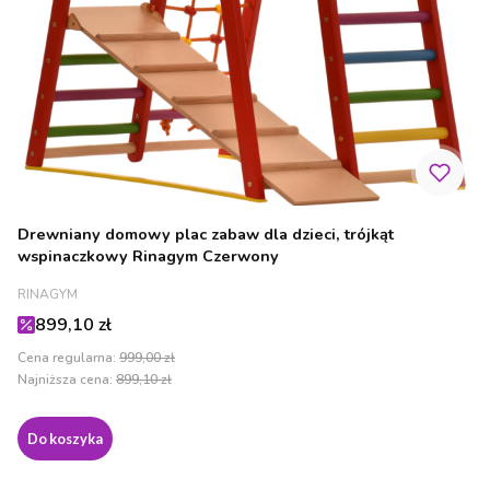
Drewniany domowy plac zabaw dla dzieci, trójkąt
wspinaczkowy Rinagym Czerwony
PRODUCENT
RINAGYM
Cena promocyjna
899,10 zł
Cena regularna:
999,00 zł
Najniższa cena:
899,10 zł
Do koszyka