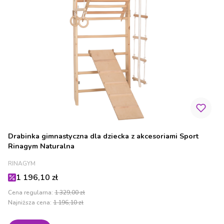
Drabinka gimnastyczna dla dziecka z akcesoriami Sport
Rinagym Naturalna
PRODUCENT
RINAGYM
Cena promocyjna
1 196,10 zł
Cena regularna:
1 329,00 zł
Najniższa cena:
1 196,10 zł