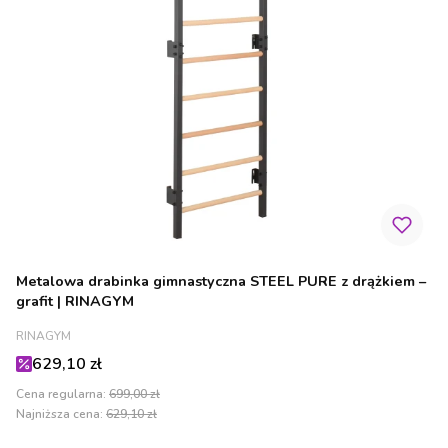
Metalowa drabinka gimnastyczna STEEL PURE z drążkiem –
grafit | RINAGYM
PRODUCENT
RINAGYM
Cena promocyjna
629,10 zł
Cena regularna:
699,00 zł
Najniższa cena:
629,10 zł