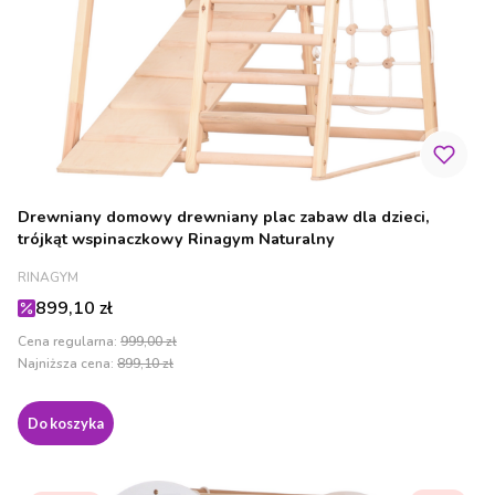
Drewniany domowy drewniany plac zabaw dla dzieci,
trójkąt wspinaczkowy Rinagym Naturalny
PRODUCENT
RINAGYM
Cena promocyjna
899,10 zł
Cena regularna:
999,00 zł
Najniższa cena:
899,10 zł
Do koszyka