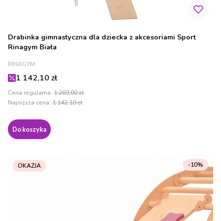
Drabinka gimnastyczna dla dziecka z akcesoriami Sport
Rinagym Biała
PRODUCENT
RINAGYM
Cena promocyjna
1 142,10 zł
Cena regularna:
1 269,00 zł
Najniższa cena:
1 142,10 zł
Do koszyka
-10%
OKAZJA