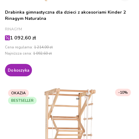
Drabinka gimnastyczna dla dzieci z akcesoriami Kinder 2
Rinagym Naturalna
PRODUCENT
RINAGYM
Cena promocyjna
1 092,60 zł
Cena regularna:
1 214,00 zł
Najniższa cena:
1 092,60 zł
Do koszyka
-10%
OKAZJA
BESTSELLER