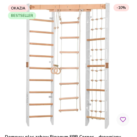
-10%
OKAZJA
BESTSELLER
Domowy plac zabaw Rinagym SPR Corner – drewniany