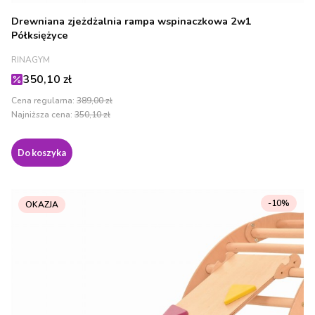
Drewniana zjeżdżalnia rampa wspinaczkowa 2w1
Półksiężyce
PRODUCENT
RINAGYM
Cena promocyjna
350,10 zł
Cena regularna:
389,00 zł
Najniższa cena:
350,10 zł
Do koszyka
-10%
OKAZJA