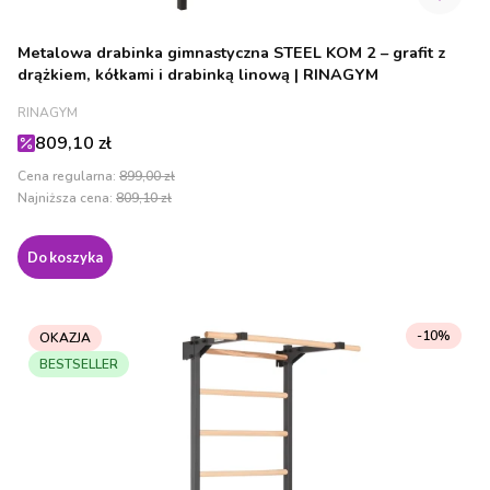
Metalowa drabinka gimnastyczna STEEL KOM 2 – grafit z
drążkiem, kółkami i drabinką linową | RINAGYM
PRODUCENT
RINAGYM
Cena promocyjna
809,10 zł
Cena regularna:
899,00 zł
Najniższa cena:
809,10 zł
Do koszyka
-10%
OKAZJA
BESTSELLER