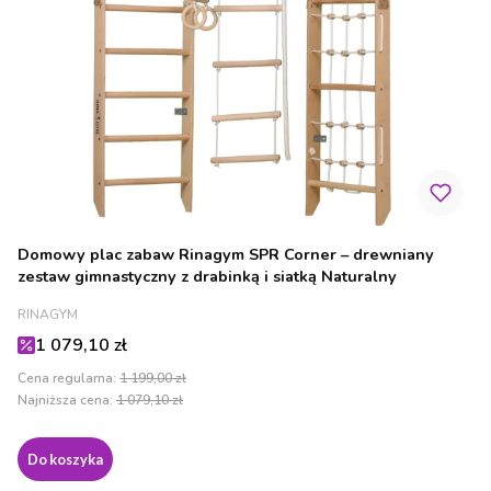
Domowy plac zabaw Rinagym SPR Corner – drewniany
zestaw gimnastyczny z drabinką i siatką Naturalny
PRODUCENT
RINAGYM
Cena promocyjna
1 079,10 zł
Cena regularna:
1 199,00 zł
Najniższa cena:
1 079,10 zł
Do koszyka