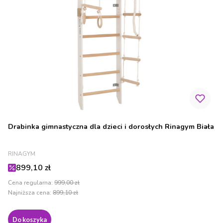
Drabinka gimnastyczna dla dzieci i dorosłych Rinagym Biała
PRODUCENT
RINAGYM
Cena promocyjna
899,10 zł
Cena regularna:
999,00 zł
Najniższa cena:
899,10 zł
Do koszyka