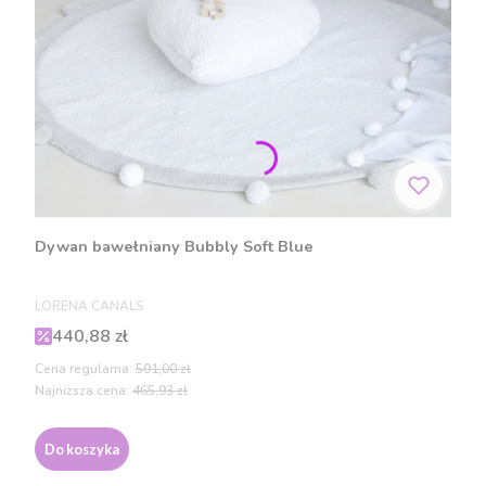
Dywan bawełniany Bubbly Soft Blue
PRODUCENT
LORENA CANALS
Cena promocyjna
440,88 zł
Cena regularna:
501,00 zł
Najniższa cena:
465,93 zł
Do koszyka