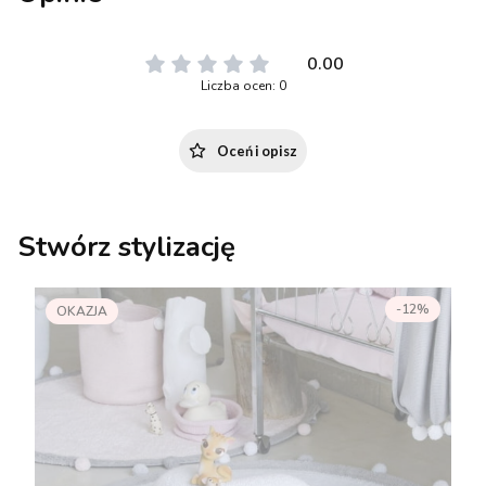
0.00
Liczba ocen: 0
Oceń i opisz
Stwórz stylizację
-12%
OKAZJA