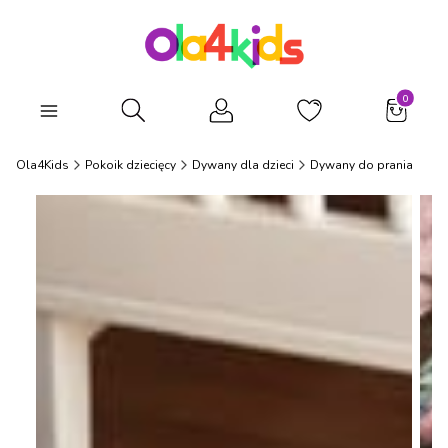
Produkty
Otwórz wyszukiwarkę
Ola4Kids
Pokoik dziecięcy
Dywany dla dzieci
Dywany do prania