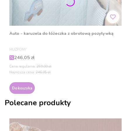
Auto - karuzela do łóżeczka z obrotową pozytywką
PRODUCENT
MUZPONY
Cena promocyjna
246,05 zł
Cena regularna:
259,00 zł
Najniższa cena:
246,05 zł
Do koszyka
Polecane produkty