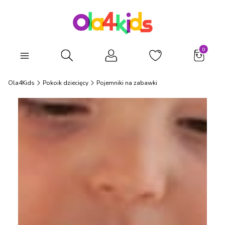
Produkty
Otwórz wyszukiwarkę
Ola4Kids
Pokoik dziecięcy
Pojemniki na zabawki