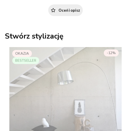
Oceń i opisz
Stwórz stylizację
-12%
OKAZJA
BESTSELLER