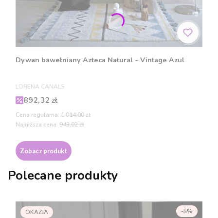
Dywan bawełniany Azteca Natural - Vintage Azul
PRODUCENT
LORENA CANALS
Cena promocyjna
892,32 zł
Cena regularna:
1 014,00 zł
Najniższa cena:
943,02 zł
Zobacz produkt
Polecane produkty
-5%
OKAZJA