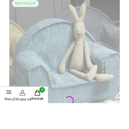
BESTSELLER
Produkty w koszyku: 0. Zobacz szczegóły
Koszyk
Menu
Zaloguj się
Fotelik dziecięcy sztruksowy Mięta – miękkie siedzisko