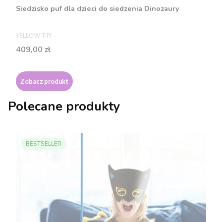
Siedzisko puf dla dzieci do siedzenia Dinozaury
PRODUCENT
YELLOW TIPI
Cena
409,00 zł
Zobacz produkt
Polecane produkty
BESTSELLER