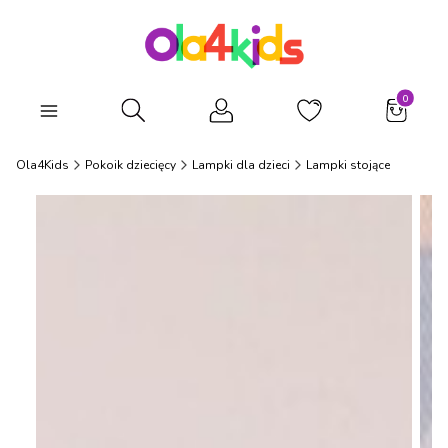
Produkty
Otwórz wyszukiwarkę
Ola4Kids
Pokoik dziecięcy
Lampki dla dzieci
Lampki stojące