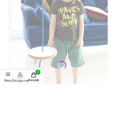
Produkty w koszyku: 0. Zobacz szczegóły
Koszyk
Menu
Zaloguj się
Huśtawka dziecięca Koło Biała