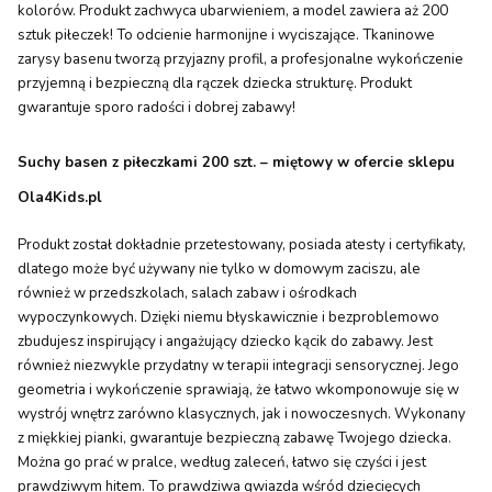
kolorów. Produkt zachwyca ubarwieniem, a model zawiera aż 200
sztuk piłeczek! To odcienie harmonijne i wyciszające. Tkaninowe
zarysy basenu tworzą przyjazny profil, a profesjonalne wykończenie
przyjemną i bezpieczną dla rączek dziecka strukturę. Produkt
gwarantuje sporo radości i dobrej zabawy!
Suchy basen z piłeczkami 200 szt. – miętowy w ofercie sklepu
Ola4Kids.pl
Produkt został dokładnie przetestowany, posiada atesty i certyfikaty,
dlatego może być używany nie tylko w domowym zaciszu, ale
również w przedszkolach, salach zabaw i ośrodkach
wypoczynkowych. Dzięki niemu błyskawicznie i bezproblemowo
zbudujesz inspirujący i angażujący dziecko kącik do zabawy. Jest
również niezwykle przydatny w terapii integracji sensorycznej. Jego
geometria i wykończenie sprawiają, że łatwo wkomponowuje się w
wystrój wnętrz zarówno klasycznych, jak i nowoczesnych. Wykonany
z miękkiej pianki, gwarantuje bezpieczną zabawę Twojego dziecka.
Można go prać w pralce, według zaleceń, łatwo się czyści i jest
prawdziwym hitem. To prawdziwa gwiazda wśród dziecięcych