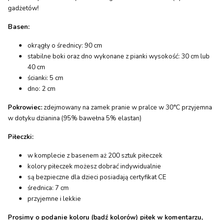
gadżetów!
Basen:
okrągły o średnicy: 90 cm
stabilne boki oraz dno wykonane z pianki wysokość: 30 cm lub
40 cm
ścianki: 5 cm
dno: 2 cm
Pokrowiec:
zdejmowany na zamek pranie w pralce w 30°C przyjemna
w dotyku dzianina (95% bawełna 5% elastan)
Piłeczki:
w komplecie z basenem aż 200 sztuk piłeczek
kolory piłeczek możesz dobrać indywidualnie
są bezpieczne dla dzieci posiadają certyfikat CE
średnica: 7 cm
przyjemne i lekkie
Prosimy o podanie koloru (bądź kolorów) piłek w komentarzu,