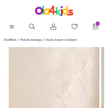
Produkty
Otwórz wyszukiwarkę
Ola4Kids
Pokoik dziecięcy
Suchy basen z kulkami