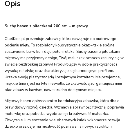
Opis
Suchy basen z piłeczkami 200 szt. – miętowy
Ola4Kids.pl prezentuje zabawkę, która nawiązuje do pudrowego
odcieniu mięty. To rozbielony kolorystycznie okaz – takie spójne
zestawienie barw koi i daje pełen relaks. Suchy basen z piłeczkami
miętowy ma przyjemny design, Twój maluszek ochoczo zanurzy się w
świecie beztroskiej zabawy! Produkt łączy w sobie praktyczność i
wysoką estetykę oraz charakteryzuje się harmonijnym profilem.
Urzeka swoją plastycznością i przyjaznym kształtem. Ma przyjemne,
miękkie linie i jest na tyle niewielki, że z łatwością zorganizujesz mini
plac zabaw w każdym, nawet trudno dostępnym miejscu.
Miętowy basen z piłeczkami to koedukacyjna zabawka, która dba o
prawidłowy rozwój dziecka. Wzmacnia sprawność fizyczną, poprawia
motorykę oraz pobudza wyobraźnię i kreatywność maluszka.
Chwytanie i umieszczanie wielobarwnych kulek w komorze rozwija
dziecko oraz daje mu możliwość poznawania nowych struktur i