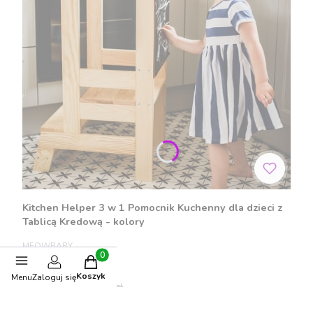
Kitchen Helper 3 w 1 Pomocnik Kuchenny dla dzieci z
Tablicą Kredową - kolory
PRODUCENT
MEOWBABY
Produkty w koszyku: 0. Zobacz szczegóły
Cena promocyjna
525,46 zł
Koszyk
Menu
Zaloguj się
Cena regularna:
559,00 zł
Najniższa cena:
514,28 zł