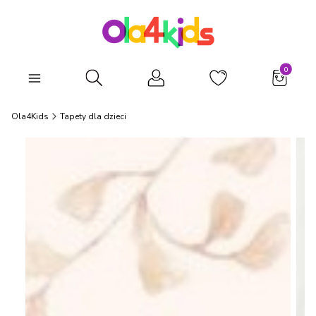
Produkty
Otwórz wyszukiwarkę
Ola4Kids
Tapety dla dzieci