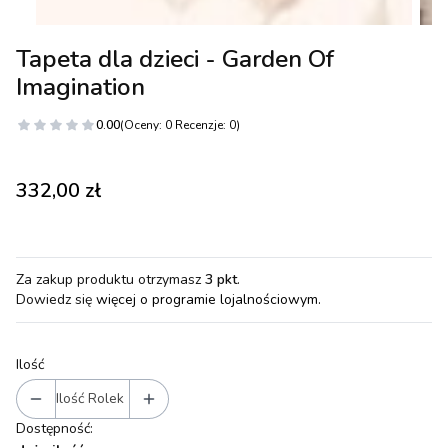
Tapeta dla dzieci - Garden Of
Imagination
0.00
(Oceny: 0 Recenzje: 0)
Cena
332,00 zł
Za zakup produktu otrzymasz
3 pkt
.
Dowiedz się
więcej o programie lojalnościowym.
Ilość
Ilość Rolek
Dostępność: