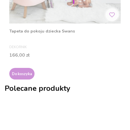
Tapeta do pokoju dziecka Swans
PRODUCENT
DEKORNIK
Cena
166,00 zł
Do koszyka
Polecane produkty