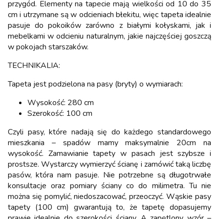
przygód. Elementy na tapecie mają wielkości od 10 do 35
cm i utrzymane są w odcieniach błekitu, więc tapeta idealnie
pasuje do pokoików zarówno z białymi kołyskami, jak i
mebelkami w odcieniu naturalnym, jakie najczęściej goszczą
w pokojach starszaków.
TECHNIKALIA:
Tapeta jest podzielona na pasy (bryty) o wymiarach:
Wysokość: 280 cm
Szerokość: 100 cm
Czyli pasy, które nadają się do każdego standardowego
mieszkania – spadów mamy maksymalnie 20cm na
wysokość. Zamawianie tapety w pasach jest szybsze i
prostsze. Wystarczy wymierzyć ścianę i zamówić taką liczbę
pasów, która nam pasuje. Nie potrzebne są długotrwałe
konsultacje oraz pomiary ściany co do milimetra. Tu nie
można się pomylić, niedoszacować, przeoczyć. Wąskie pasy
tapety (100 cm) gwarantują to, że tapetę dopasujemy
prawie idealnie do szerokości ściany. A zapętlony wzór –