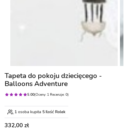
Tapeta do pokoju dziecięcego -
Balloons Adventure
5.00
(Oceny: 1 Recenzje: 0)
1
osoba kupiła
5 Ilość Rolek
Cena
332,00 zł