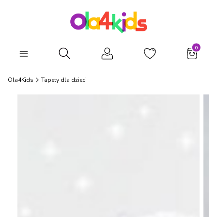
Produkty
Otwórz wyszukiwarkę
Ola4Kids
Tapety dla dzieci