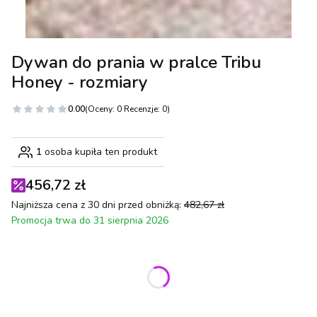
Dywan do prania w pralce Tribu
Honey - rozmiary
0.00
(Oceny: 0 Recenzje: 0)
1
osoba kupiła ten produkt
456,72 zł
Najniższa cena z 30 dni przed obniżką:
482,67 zł
Promocja trwa do 31 sierpnia 2026
Wybierz wariant produktu:
Poszczególne warianty mogą różnić się ceną