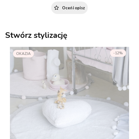
Oceń i opisz
Stwórz stylizację
-12%
OKAZJA