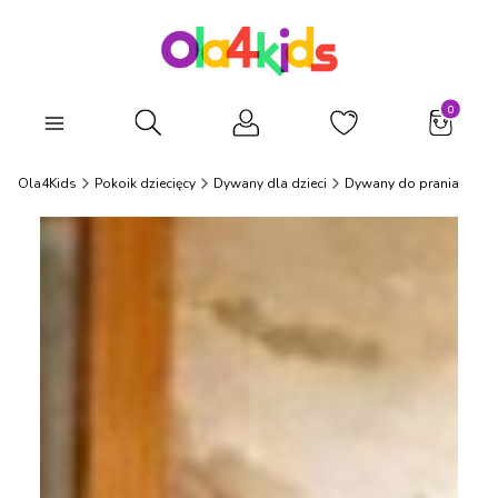
Produkty
Otwórz wyszukiwarkę
Ola4Kids
Pokoik dziecięcy
Dywany dla dzieci
Dywany do prania