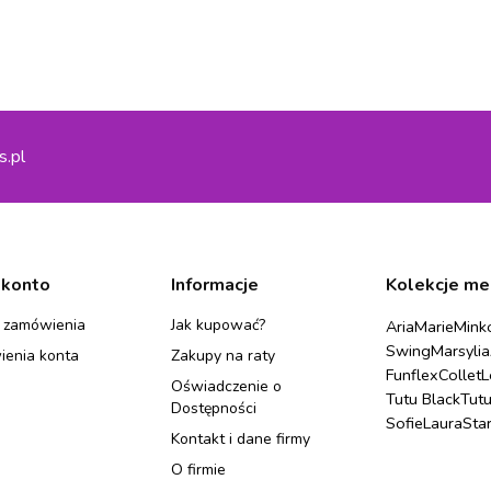
s.pl
 konto
Informacje
Kolekcje me
 zamówienia
Jak kupować?
Aria
Marie
Mink
Swing
Marsylia
ienia konta
Zakupy na raty
Funflex
Collet
L
Oświadczenie o
Tutu Black
Tut
Dostępności
Sofie
Laura
Sta
Kontakt i dane firmy
O firmie