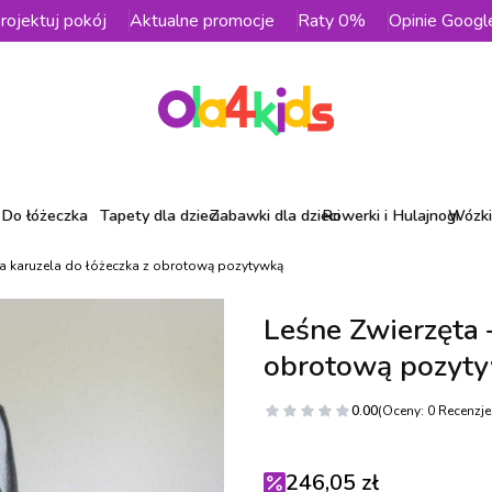
rojektuj pokój
Aktualne promocje
Raty 0%
Opinie Googl
Do łóżeczka
Tapety dla dzieci
Zabawki dla dzieci
Rowerki i Hulajnogi
Wózki 
ęca karuzela do łóżeczka z obrotową pozytywką
Leśne Zwierzęta –
obrotową pozyt
0.00
(Oceny: 0 Recenzje:
246,05 zł