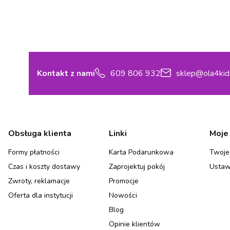
Kontakt z nami
609 806 932
sklep@ola4kid
Linki w stopce
Obsługa klienta
Linki
Moje
Formy płatności
Karta Podarunkowa
Twoje
Czas i koszty dostawy
Zaprojektuj pokój
Ustaw
Zwroty, reklamacje
Promocje
Oferta dla instytucji
Nowości
Blog
Opinie klientów