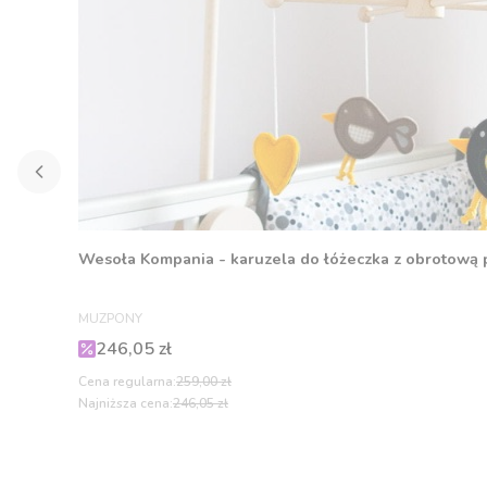
Wesoła Kompania - karuzela do łóżeczka z obrotową
PRODUCENT
MUZPONY
Cena promocyjna
246,05 zł
Cena regularna:
259,00 zł
Najniższa cena:
246,05 zł