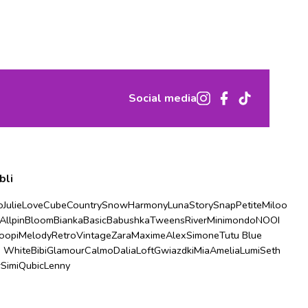
Social media
bli
o
Julie
Love
Cube
Country
Snow
Harmony
Luna
Story
Snap
Petite
Miloo
Allpin
Bloom
Bianka
Basic
Babushka
Tweens
River
Minimondo
NOOI
oopi
Melody
Retro
Vintage
Zara
Maxime
Alex
Simone
Tutu Blue
u White
Bibi
Glamour
Calmo
Dalia
Loft
Gwiazdki
Mia
Amelia
Lumi
Seth
r
Simi
Qubic
Lenny