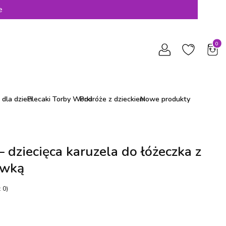
e
Produ
dla dzieci
Plecaki Torby Worki
Podróże z dzieckiem
Nowe produkty
 dziecięca karuzela do łóżeczka z
ywką
 0)