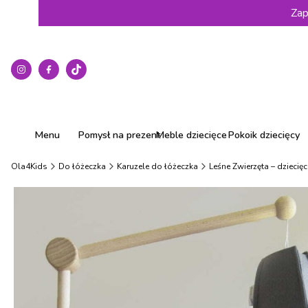
Zap
Menu
Pomysł na prezent
Meble dziecięce
Pokoik dziecięcy
Ola4Kids
Do łóżeczka
Karuzele do łóżeczka
Leśne Zwierzęta – dzieci