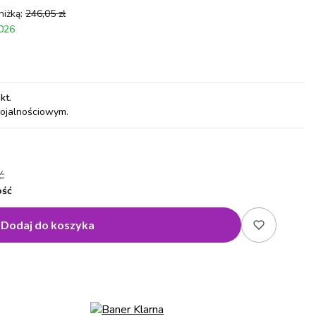
niżką:
246,05 zł
2026
pkt
.
lojalnościowym.
:
ość
Dodaj do koszyka