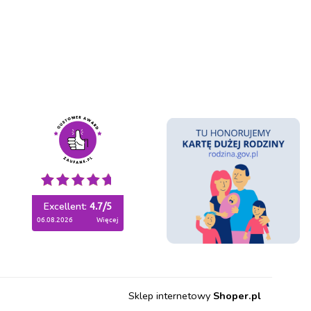
Excellent:
4.7
/
5
06.08.2026
więcej
Sklep internetowy
Shoper.pl