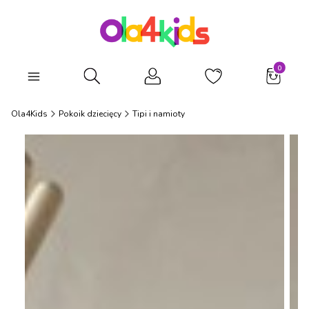
Produkty
Otwórz wyszukiwarkę
Ola4Kids
Pokoik dziecięcy
Tipi i namioty