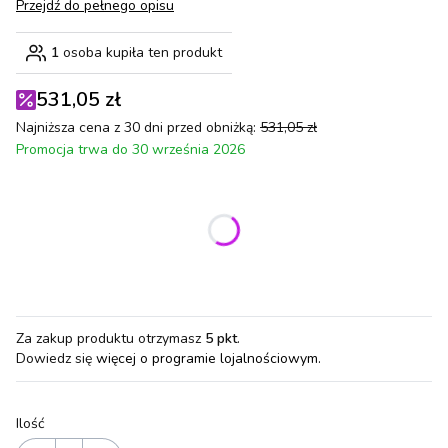
Przejdź do pełnego opisu
1
osoba kupiła ten produkt
531,05 zł
Najniższa cena z 30 dni przed obniżką:
531,05 zł
Promocja trwa do 30 września 2026
Wybierz wariant produktu:
Poszczególne warianty mogą różnić się ceną
Za zakup produktu otrzymasz
5 pkt
.
Dowiedz się
więcej o programie lojalnościowym.
Ilość