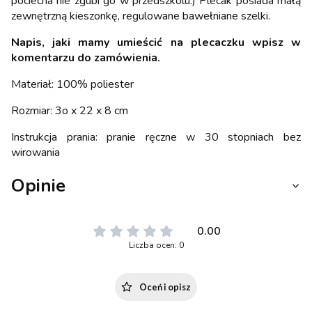
pociecha nie zgubi go w przedszkolu:) Plecak posiada małą
zewnętrzną kieszonkę, regulowane bawełniane szelki.
Napis, jaki mamy umieścić na plecaczku wpisz w
komentarzu do zamówienia.
Materiał: 100% poliester
Rozmiar: 3o x 22 x 8 cm
Instrukcja prania: pranie ręczne w 30 stopniach bez
wirowania
Opinie
0.00
Liczba ocen: 0
Oceń i opisz