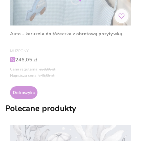
Auto - karuzela do łóżeczka z obrotową pozytywką
PRODUCENT
MUZPONY
Cena promocyjna
246,05 zł
Cena regularna:
259,00 zł
Najniższa cena:
246,05 zł
Do koszyka
Polecane produkty