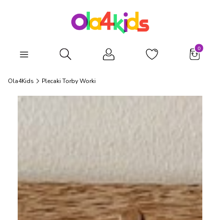
Produkty
Otwórz wyszukiwarkę
Ola4Kids
Plecaki Torby Worki