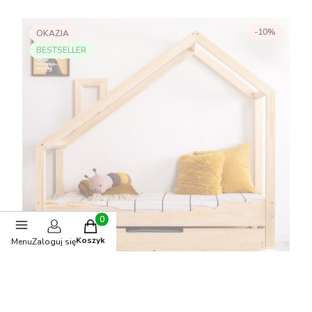
-10%
OKAZJA
BESTSELLER
Produkty w koszyku: 0. Zobacz szczegóły
Koszyk
Menu
Zaloguj się
Drewniane łóżko domek dla dzieci Cloud