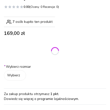
0.00
(Oceny: 0 Recenzje: 0)
7
osób kupiło ten produkt
Cena
169,00 zł
Wybierz wariant produktu:
Poszczególne warianty mogą różnić się ceną
*
Wybierz rozmiar
Wybierz
Za zakup produktu otrzymasz
1 pkt
.
Dowiedz się
więcej o programie lojalnościowym.