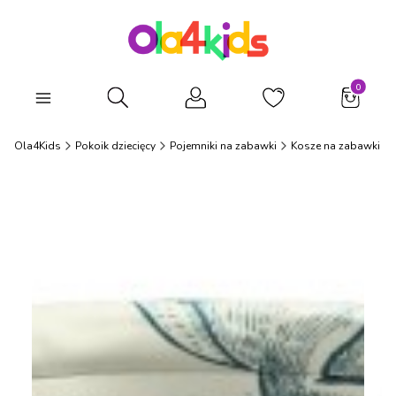
Produkty
Otwórz wyszukiwarkę
Ola4Kids
Pokoik dziecięcy
Pojemniki na zabawki
Kosze na zabawki