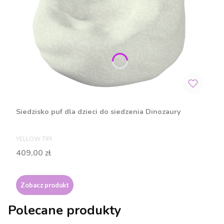
Siedzisko puf dla dzieci do siedzenia Dinozaury
PRODUCENT
YELLOW TIPI
Cena
409,00 zł
Zobacz produkt
Polecane produkty