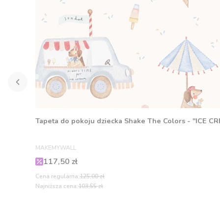
Tapeta do pokoju dziecka Shake The Colors - "ICE C
PRODUCENT
MAKEMYWALL
Cena promocyjna
117,50 zł
Cena regularna:
125,00 zł
Najniższa cena:
103,55 zł