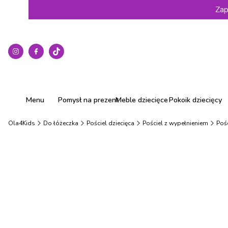
Zap
Menu
Pomysł na prezent
Meble dziecięce
Pokoik dziecięcy
Ola4Kids
Do łóżeczka
Pościel dziecięca
Pościel z wypełnieniem
Pośc