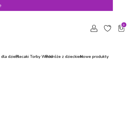
e
Produ
dla dzieci
Plecaki Torby Worki
Podróże z dzieckiem
Nowe produkty