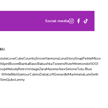
Social media
bli
o
Julie
Love
Cube
Country
Snow
Harmony
Luna
Story
Snap
Petite
Miloo
Allpin
Bloom
Bianka
Basic
Babushka
Tweens
River
Minimondo
NOOI
oopi
Melody
Retro
Vintage
Zara
Maxime
Alex
Simone
Tutu Blue
u White
Bibi
Glamour
Calmo
Dalia
Loft
Gwiazdki
Mia
Amelia
Lumi
Seth
r
Simi
Qubic
Lenny