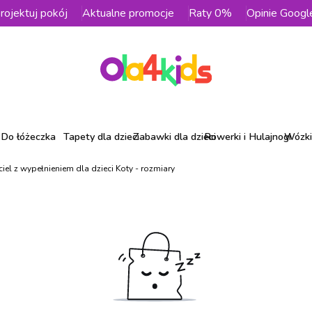
rojektuj pokój
Aktualne promocje
Raty 0%
Opinie Googl
Do łóżeczka
Tapety dla dzieci
Zabawki dla dzieci
Rowerki i Hulajnogi
Wózki 
iel z wypełnieniem dla dzieci Koty - rozmiary