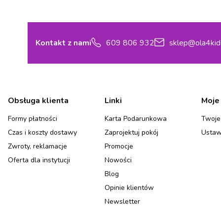
Kontakt z nami
609 806 932
sklep@ola4kid
Linki w stopce
Obsługa klienta
Linki
Moje
Formy płatności
Karta Podarunkowa
Twoje
Czas i koszty dostawy
Zaprojektuj pokój
Ustaw
Zwroty, reklamacje
Promocje
Oferta dla instytucji
Nowości
Blog
Opinie klientów
Newsletter