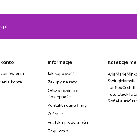
s.pl
 konto
Informacje
Kolekcje me
 zamówienia
Jak kupować?
Aria
Marie
Mink
Swing
Marsylia
ienia konta
Zakupy na raty
Funflex
Collet
L
Oświadczenie o
Tutu Black
Tut
Dostępności
Sofie
Laura
Sta
Kontakt i dane firmy
O firmie
Polityka prywatności
Regulamin