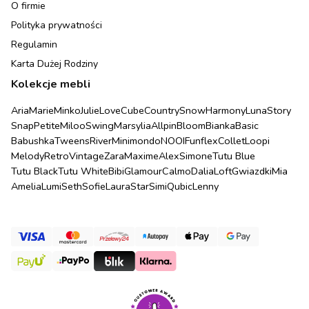
O firmie
Polityka prywatności
Regulamin
Karta Dużej Rodziny
Kolekcje mebli
Aria
Marie
Minko
Julie
Love
Cube
Country
Snow
Harmony
Luna
Story
Snap
Petite
Miloo
Swing
Marsylia
Allpin
Bloom
Bianka
Basic
Babushka
Tweens
River
Minimondo
NOOI
Funflex
Collet
Loopi
Melody
Retro
Vintage
Zara
Maxime
Alex
Simone
Tutu Blue
Tutu Black
Tutu White
Bibi
Glamour
Calmo
Dalia
Loft
Gwiazdki
Mia
Amelia
Lumi
Seth
Sofie
Laura
Star
Simi
Qubic
Lenny