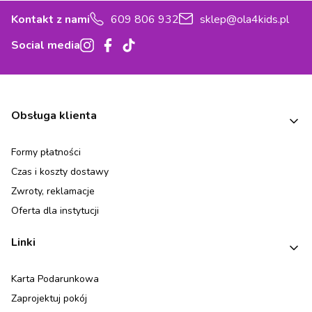
Kontakt z nami
609 806 932
sklep@ola4kids.pl
Social media
Linki w stopce
Obsługa klienta
Formy płatności
Czas i koszty dostawy
Zwroty, reklamacje
Oferta dla instytucji
Linki
Karta Podarunkowa
Zaprojektuj pokój