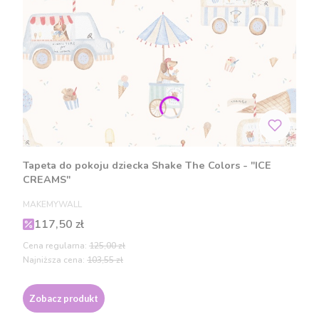
Tapeta do pokoju dziecka Shake The Colors - "ICE
CREAMS"
PRODUCENT
MAKEMYWALL
Cena promocyjna
117,50 zł
Cena regularna:
125,00 zł
Najniższa cena:
103,55 zł
Zobacz produkt